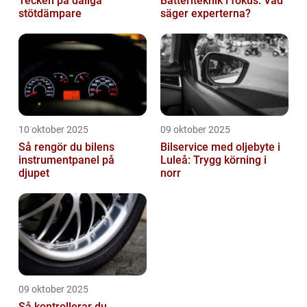
Tecken på dåliga
Batteriteknik i fokus: Vad
stötdämpare
säger experterna?
10 oktober 2025
09 oktober 2025
Så rengör du bilens
Bilservice med oljebyte i
instrumentpanel på
Luleå: Trygg körning i
djupet
norr
09 oktober 2025
Så kontrollerar du