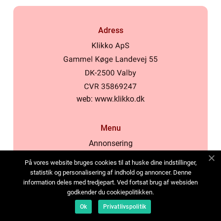
Adress
web:
www.klikko.dk
Menu
Annonsering
Om oss
På vores website bruges cookies til at huske dine indstillinger,
Cookies
statistik og personalisering af indhold og annoncer. Denne
information deles med tredjepart. Ved fortsat brug af websiden
Kontakta oss
godkender du cookiepolitikken.
Sitemap
Ok
Privatlivspolitik