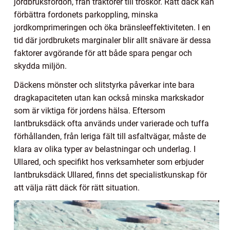
jordbruksfordon, från traktorer till tröskor. Rätt däck kan
förbättra fordonets parkoppling, minska
jordkomprimeringen och öka bränsleeffektiviteten. I en
tid där jordbrukets marginaler blir allt snävare är dessa
faktorer avgörande för att både spara pengar och
skydda miljön.
Däckens mönster och slitstyrka påverkar inte bara
dragkapaciteten utan kan också minska markskador
som är viktiga för jordens hälsa. Eftersom
lantbruksdäck ofta används under varierade och tuffa
förhållanden, från leriga fält till asfaltvägar, måste de
klara av olika typer av belastningar och underlag. I
Ullared, och specifikt hos verksamheter som erbjuder
lantbruksdäck Ullared, finns det specialistkunskap för
att välja rätt däck för rätt situation.