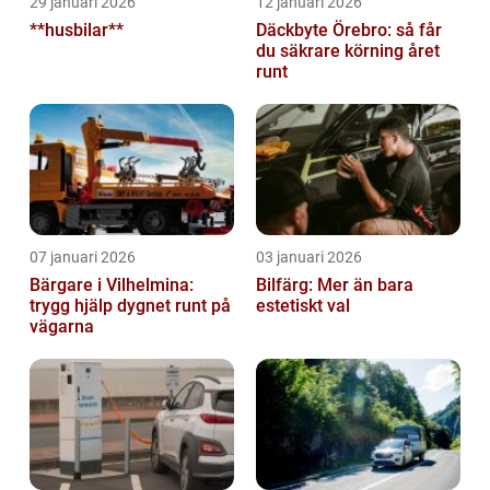
29 januari 2026
12 januari 2026
**husbilar**
Däckbyte Örebro: så får
du säkrare körning året
runt
07 januari 2026
03 januari 2026
Bärgare i Vilhelmina:
Bilfärg: Mer än bara
trygg hjälp dygnet runt på
estetiskt val
vägarna