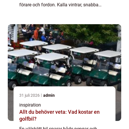
förare och fordon. Kalla vintrar, snabba
väderomslag och ...
31 juli 2026
admin
inspiration
Allt du behöver veta: Vad kostar en
golfbil?
En välskött bil sparar både pengar och