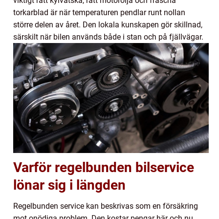
viktigt rätt kylvätska, rätt motorolja och fräscha
torkarblad är när temperaturen pendlar runt nollan
större delen av året. Den lokala kunskapen gör skillnad,
särskilt när bilen används både i stan och på fjällvägar.
Varför regelbunden bilservice
lönar sig i längden
Regelbunden service kan beskrivas som en försäkring
mot onödiga problem. Den kostar pengar här och nu,