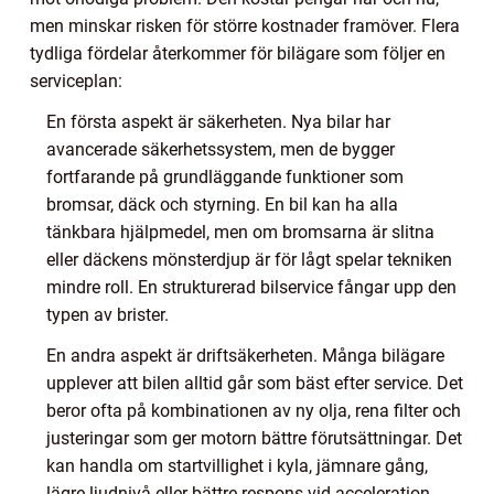
men minskar risken för större kostnader framöver. Flera
tydliga fördelar återkommer för bilägare som följer en
serviceplan:
En första aspekt är säkerheten. Nya bilar har
avancerade säkerhetssystem, men de bygger
fortfarande på grundläggande funktioner som
bromsar, däck och styrning. En bil kan ha alla
tänkbara hjälpmedel, men om bromsarna är slitna
eller däckens mönsterdjup är för lågt spelar tekniken
mindre roll. En strukturerad bilservice fångar upp den
typen av brister.
En andra aspekt är driftsäkerheten. Många bilägare
upplever att bilen alltid går som bäst efter service. Det
beror ofta på kombinationen av ny olja, rena filter och
justeringar som ger motorn bättre förutsättningar. Det
kan handla om startvillighet i kyla, jämnare gång,
lägre ljudnivå eller bättre respons vid acceleration.