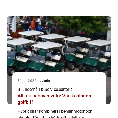
underhåll för att fungera optimalt och hå...
31 juli 2026
admin
Bilunderhåll & Service
,
editorial
Allt du behöver veta: Vad kostar en
golfbil?
Hybridbilar kombinerar bensinmotor och
elmotor för att ge både effektivitet och