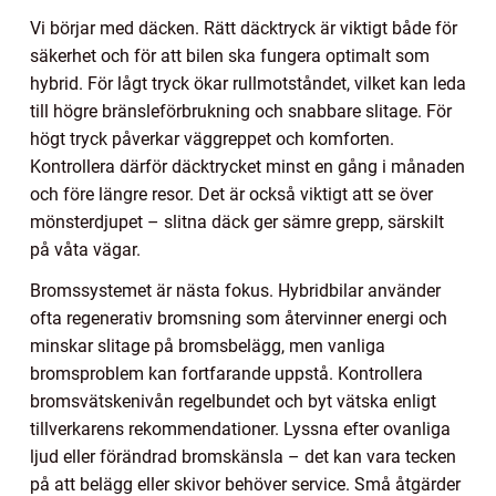
Vi börjar med däcken. Rätt däcktryck är viktigt både för
säkerhet och för att bilen ska fungera optimalt som
hybrid. För lågt tryck ökar rullmotståndet, vilket kan leda
till högre bränsleförbrukning och snabbare slitage. För
högt tryck påverkar väggreppet och komforten.
Kontrollera därför däcktrycket minst en gång i månaden
och före längre resor. Det är också viktigt att se över
mönsterdjupet – slitna däck ger sämre grepp, särskilt
på våta vägar.
Bromssystemet är nästa fokus. Hybridbilar använder
ofta regenerativ bromsning som återvinner energi och
minskar slitage på bromsbelägg, men vanliga
bromsproblem kan fortfarande uppstå. Kontrollera
bromsvätskenivån regelbundet och byt vätska enligt
tillverkarens rekommendationer. Lyssna efter ovanliga
ljud eller förändrad bromskänsla – det kan vara tecken
på att belägg eller skivor behöver service. Små åtgärder