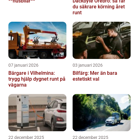
**husbilar**
Däckbyte Örebro: så får
du säkrare körning året
runt
07 januari 2026
03 januari 2026
Bärgare i Vilhelmina:
Bilfärg: Mer än bara
trygg hjälp dygnet runt på
estetiskt val
vägarna
22 december 2025
22 december 2025