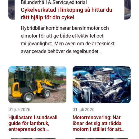
Bilunderhåll & Service
,
editorial
Cykelverkstad i linköping så hittar du
rätt hjälp för din cykel
Hybridbilar kombinerar bensinmotor och
elmotor för att ge både effektivitet och
miljövänlighet. Men även om de är tekniskt
avancerade behöver de regelbundet
underhåll för att fungera optimalt och hå...
01 juli 2026
01 juli 2026
Hjullastare i sundsvall
Motorrenovering: När
guide för lantbruk,
lönar det sig att rädda
entreprenad och
motorn i stället för att
fastighetsskötsel
byta?