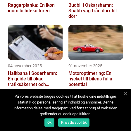
Raggarplanka: En ikon
Budbil i Oskarshamn:
inom bilhifi-kulturen
Snabb väg från dörr till
dörr
04 november 2025
01 november 2025
Halkbana i Söderhamn:
Motoroptimering: En
En guide till ökad
nyckel till bilens fulla
trafiksäkerhet och
potential
riskhantering
På vores website bruges cookies til at huske dine indstillinger,
statistik og personalisering af indhold og annoncer. Denne
information deles med tredjepart. Ved fortsat brug af websiden
godkender du cookiepolitikken.
Ok
Privatlivspolitik