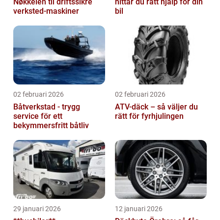
Nøkkelen til driftssikre
hittar du rätt hjälp för din
verksted-maskiner
bil
02 februari 2026
02 februari 2026
Båtverkstad - trygg
ATV-däck – så väljer du
service för ett
rätt för fyrhjulingen
bekymmersfritt båtliv
29 januari 2026
12 januari 2026