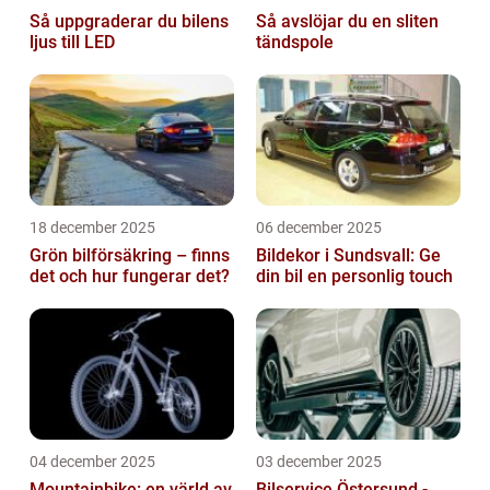
Så uppgraderar du bilens
Så avslöjar du en sliten
ljus till LED
tändspole
18 december 2025
06 december 2025
Grön bilförsäkring – finns
Bildekor i Sundsvall: Ge
det och hur fungerar det?
din bil en personlig touch
04 december 2025
03 december 2025
Mountainbike: en värld av
Bilservice Östersund -