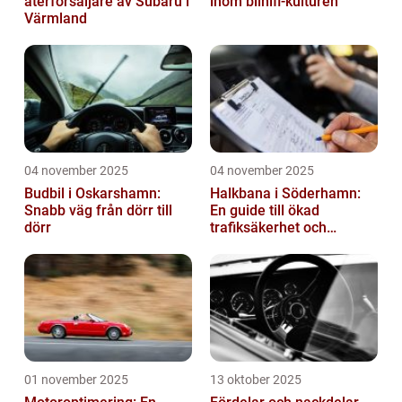
återförsäljare av Subaru i
inom bilhifi-kulturen
Värmland
04 november 2025
04 november 2025
Budbil i Oskarshamn:
Halkbana i Söderhamn:
Snabb väg från dörr till
En guide till ökad
dörr
trafiksäkerhet och
riskhantering
01 november 2025
13 oktober 2025