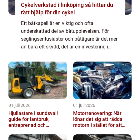
Cykelverkstad i linköping så hittar du
rätt hjälp för din cykel
Ett båtkapell är en viktig och ofta
underskattad del av båtupplevelsen. För
seglingsentusiaster och båtägare är det mer
än bara ett skydd; det är en investering i
komfort och livslängd. Med rä...
01 juli 2026
01 juli 2026
Hjullastare i sundsvall
Motorrenovering: När
guide för lantbruk,
lönar det sig att rädda
entreprenad och
motorn i stället för att
fastighetsskötsel
byta?