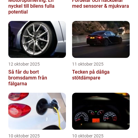
Motoroptimering: En
Fördelar och nackdelar
nyckel till bilens fulla
med sensorer & mjukvara
potential
12 oktober 2025
11 oktober 2025
Så får du bort
Tecken på dåliga
bromsdamm från
stötdämpare
fälgarna
10 oktober 2025
10 oktober 2025