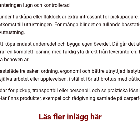
nteringen lugn och kontrollerad
nder flakkåpa eller flaklock är extra intressant för pickupägare
tkomst till utrustningen. För många blir det en rullande basstatio
vutrustning.
att köpa endast underredet och bygga egen överdel. Då går det at
drar en komplett lösning med färdig yta direkt från leverantören
ka behoven är.
stsläde tre saker: ordning, ergonomi och bättre utnyttjad lasty
lva arbetet eller upplevelsen, i stället för att brottas med oåtko
dar för pickup, transportbil eller personbil, och se praktiska lösni
å. Här finns produkter, exempel och rådgivning samlade på carperf
Läs fler inlägg här