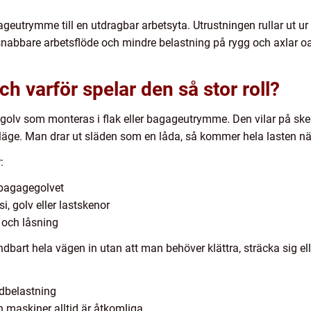
ageutrymme till en utdragbar arbetsyta. Utrustningen rullar ut ur bi
, snabbare arbetsflöde och mindre belastning på rygg och axlar oa
ch varför spelar den så stor roll?
t golv som monteras i flak eller bagageutrymme. Den vilar på sken
llt läge. Man drar ut släden som en låda, så kommer hela lasten n
:
r bagagegolvet
i, golv eller lastskenor
 och låsning
bart hela vägen in utan att man behöver klättra, sträcka sig elle
edbelastning
h maskiner alltid är åtkomliga