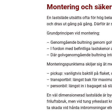
Montering och säkerh
En lastsläde utsätts ofta för hög bel
och dras ut gång på gång. Därför är s
Grundprincipen vid montering:
– Genomgående bultning genom golvet
– I fordon med befintliga lastskenor
– Där golvgenomgående bultning inte
Monteringspunkterna skiljer sig åt m
– pickup: vanligtvis baktill på flaket,
– transportbil: längst bak för maxima
– personbil: längst in i bagaget så s
En väl dimensionerad lastsläde är b
friluftsbruk, men vid tung yrkeslast k
ta skada vid hårda inbromsningar ell