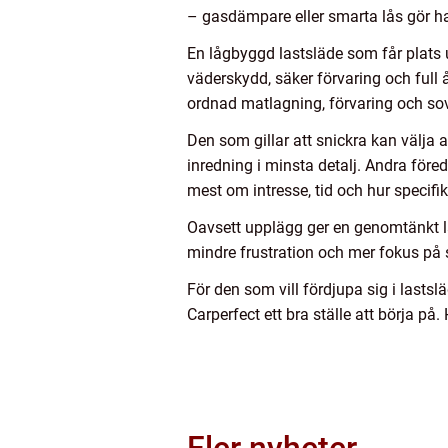
– gasdämpare eller smarta lås gör ha
En lågbyggd lastsläde som får plats u
väderskydd, säker förvaring och full å
ordnad matlagning, förvaring och so
Den som gillar att snickra kan välja 
inredning i minsta detalj. Andra före
mest om intresse, tid och hur specifi
Oavsett upplägg ger en genomtänkt la
mindre frustration och mer fokus på sjä
För den som vill fördjupa sig i lastslä
Carperfect ett bra ställe att börja p
Fler nyheter