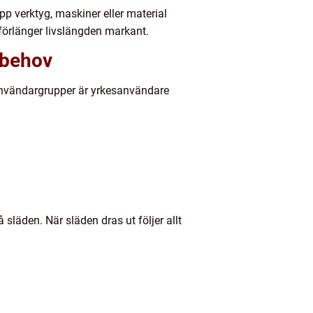
 verktyg, maskiner eller material
 förlänger livslängden markant.
r behov
 användargrupper är yrkesanvändare
släden. När släden dras ut följer allt