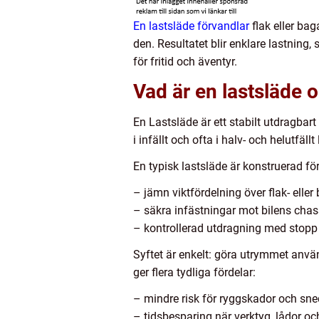
En lastsläde förvandlar
flak eller bag
den. Resultatet blir enklare lastning
för fritid och äventyr.
Vad är en lastsläde o
En Lastsläde är ett stabilt utdragbar
i infällt och ofta i halv- och helutfä
En typisk lastsläde är konstruerad för
– jämn viktfördelning över flak- elle
– säkra infästningar mot bilens chass
– kontrollerad utdragning med stopp
Syftet är enkelt: göra utrymmet använd
ger flera tydliga fördelar:
– mindre risk för ryggskador och sn
– tidsbesparing när verktyg, lådor oc