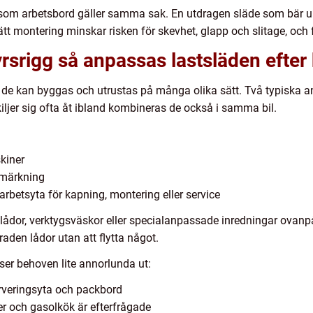
om arbetsbord gäller samma sak. En utdragen släde som bär upp
tt montering minskar risken för skevhet, glapp och slitage, och
tyrsrigg så anpassas lastsläden efte
tt de kan byggas och utrustas på många olika sätt. Två typiska
iljer sig ofta åt ibland kombineras de också i samma bil.
:
kiner
h märkning
rbetsyta för kapning, montering eller service
ådor, verktygsväskor eller specialanpassade inredningar ovanpå 
aden lådor utan att flytta något.
ser behoven lite annorlunda ut:
rveringsyta och packbord
er och gasolkök är efterfrågade