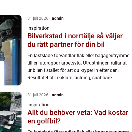
31 juli 2026
admin
inspiration
Bilverkstad i norrtälje så väljer
du rätt partner för din bil
En lastsläde förvandlar flak eller bagageutrymme
till en utdragbar arbetsyta. Utrustningen rullar ut
ur bilen i stället för att du kryper in efter den.
Resultatet blir enklare lastning, snabbare
arbetsflöde och mindre belastning på rygg och
axlar oav...
31 juli 2026
admin
inspiration
Allt du behöver veta: Vad kostar
en golfbil?