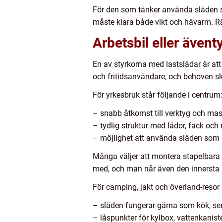
För den som tänker använda släden s
måste klara både vikt och hävarm. Rä
Arbetsbil eller även
En av styrkorna med lastslädar är a
och fritidsanvändare, och behoven sk
För yrkesbruk står följande i centrum
– snabb åtkomst till verktyg och mas
– tydlig struktur med lådor, fack oc
– möjlighet att använda släden som a
Många väljer att montera stapelbara l
med, och man når även den innersta r
För camping, jakt och överland-resor 
– släden fungerar gärna som kök, se
– låspunkter för kylbox, vattenkanist