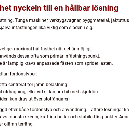
et nyckeln till en hållbar lösning
astning. Tunga maskiner, verktygsvagnar, byggmaterial, jaktutru
jälva infästningen lika viktig som släden i sig.
 ger maximal hållfasthet när det är möjligt.
 används dessa ofta som primär infästningspunkt.
 är lämplig krävs anpassade fästen som sprider lasten.
ellan fordonstyper:
 ofta centrerat för jämn belastning
l utdragning, eller vid sidan om bil med skjutdörr
läden kan dras ut över stötfångaren
yggd efter både fordonstyp och användning. Lättare lösningar k
rävs robusta skenor, kraftiga bultar och stabila fästpunkter. Anna
er ojämn terräng.