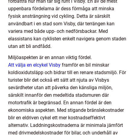
förbättra hur man tar sig runt i Visby. En av de mest
uppenbara fördelarna är dess förmåga att minska
fysisk ansträngning vid cykling. Detta är särskilt
användbart i en stad som Visby, där terrängen kan
variera med både upp- och nedförsbackar. Med
elassistans kan cyklisten enkelt navigera genom staden
utan att bli andfådd.
Miljöaspekten är en annan viktig fördel.
Att välja en elcykel Visby
framför en bil minskar
koldioxidutsläpp och bidrar till en renare stadsmiljö. För
turister blir det också ett sätt att njuta av Visbys
sevärdheter utan att påverka den känsliga miljön,
särskilt innanför den medeltida stadsmuren där
motortrafik är begränsad. En annan fördel är den
ekonomiska aspekten. Med stigande bränslekostnader
blir en eldriven cykel ett mer kostnadseffektivt
alternativ. Laddningskostnaderna är minimala jämfört
med drivmedelskostnader för bilar, och underhåll av