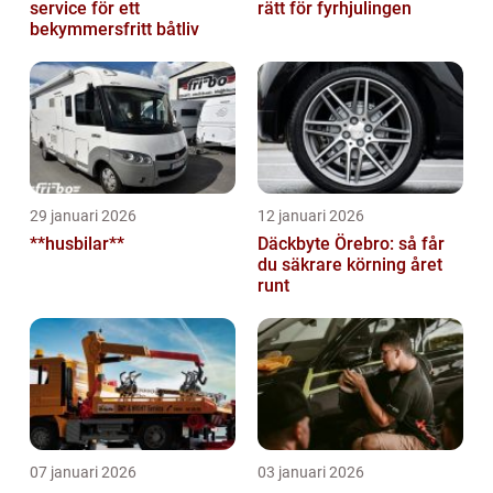
service för ett
rätt för fyrhjulingen
bekymmersfritt båtliv
29 januari 2026
12 januari 2026
**husbilar**
Däckbyte Örebro: så får
du säkrare körning året
runt
07 januari 2026
03 januari 2026