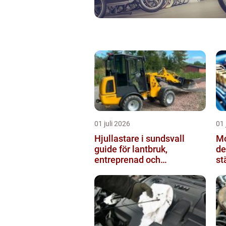
01 juli 2026
01 
Hjullastare i sundsvall
Mo
guide för lantbruk,
de
entreprenad och
st
fastighetsskötsel