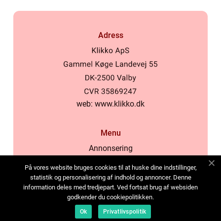
Adress
web:
www.klikko.dk
Menu
Annonsering
Om oss
På vores website bruges cookies til at huske dine indstillinger,
Cookies
statistik og personalisering af indhold og annoncer. Denne
information deles med tredjepart. Ved fortsat brug af websiden
Kontakta oss
godkender du cookiepolitikken.
Sitemap
Ok
Privatlivspolitik