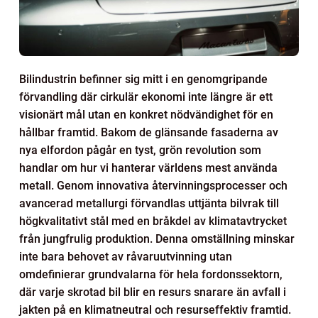
Bilindustrin befinner sig mitt i en genomgripande
förvandling där cirkulär ekonomi inte längre är ett
visionärt mål utan en konkret nödvändighet för en
hållbar framtid. Bakom de glänsande fasaderna av
nya elfordon pågår en tyst, grön revolution som
handlar om hur vi hanterar världens mest använda
metall. Genom innovativa återvinningsprocesser och
avancerad metallurgi förvandlas uttjänta bilvrak till
högkvalitativt stål med en bråkdel av klimatavtrycket
från jungfrulig produktion. Denna omställning minskar
inte bara behovet av råvaruutvinning utan
omdefinierar grundvalarna för hela fordonssektorn,
där varje skrotad bil blir en resurs snarare än avfall i
jakten på en klimatneutral och resurseffektiv framtid.