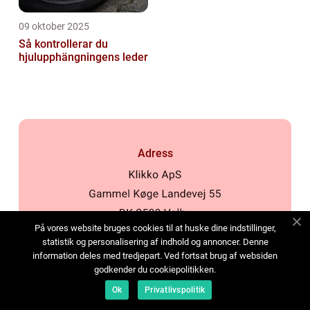
09 oktober 2025
Så kontrollerar du
hjulupphängningens leder
Adress
På vores website bruges cookies til at huske dine indstillinger,
statistik og personalisering af indhold og annoncer. Denne
web:
www.klikko.dk
information deles med tredjepart. Ved fortsat brug af websiden
godkender du cookiepolitikken.
Menu
Ok
Privatlivspolitik