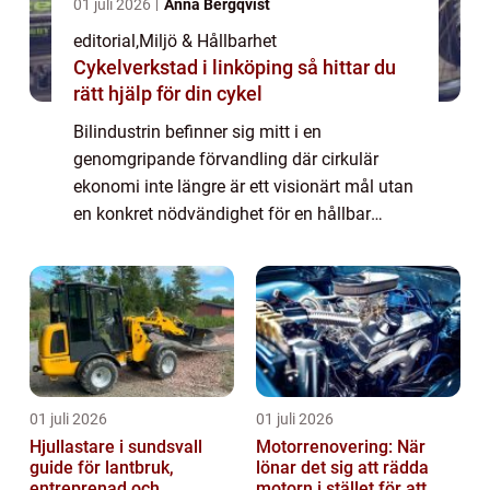
01 juli 2026
Anna Bergqvist
editorial
,
Miljö & Hållbarhet
Cykelverkstad i linköping så hittar du
rätt hjälp för din cykel
Bilindustrin befinner sig mitt i en
genomgripande förvandling där cirkulär
ekonomi inte längre är ett visionärt mål utan
en konkret nödvändighet för en hållbar
framtid. Bakom de glänsande ...
01 juli 2026
01 juli 2026
Hjullastare i sundsvall
Motorrenovering: När
guide för lantbruk,
lönar det sig att rädda
entreprenad och
motorn i stället för att