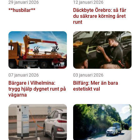
29 januari 2026
12 januari 2026
**husbilar**
Däckbyte Örebro: så får
du säkrare körning året
runt
07 januari 2026
03 januari 2026
Bärgare i Vilhelmina:
Bilfärg: Mer än bara
trygg hjälp dygnet runt på
estetiskt val
vägarna