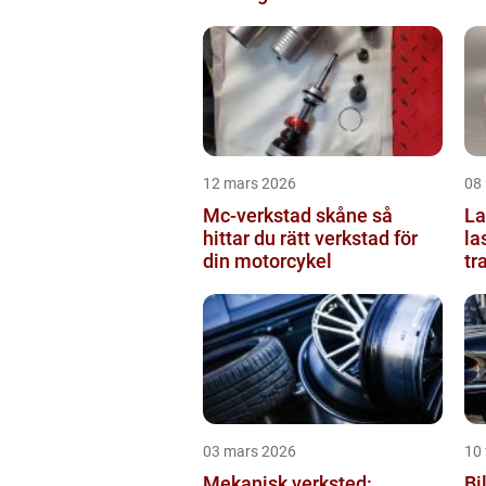
12 mars 2026
08
Mc-verkstad skåne så
Last
hittar du rätt verkstad för
la
din motorcykel
tr
03 mars 2026
10 
Mekanisk verksted:
Bil