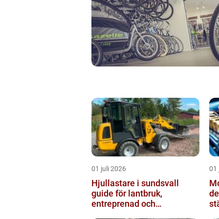
01 juli 2026
01 
Hjullastare i sundsvall
Mo
guide för lantbruk,
de
entreprenad och
st
fastighetsskötsel