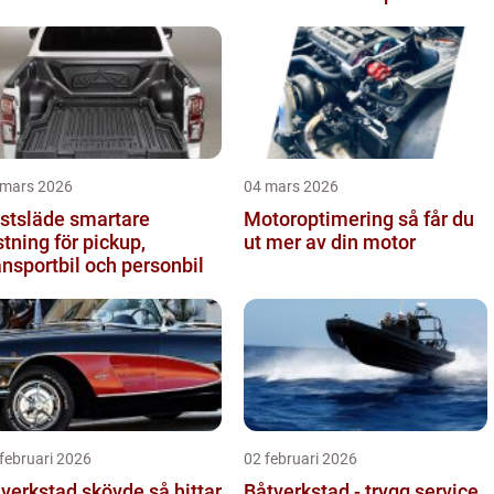
 mars 2026
04 mars 2026
släde smartare
Motoroptimering så får du
stning för pickup,
ut mer av din motor
ansportbil och personbil
februari 2026
02 februari 2026
verkstad skövde så hittar
Båtverkstad - trygg service