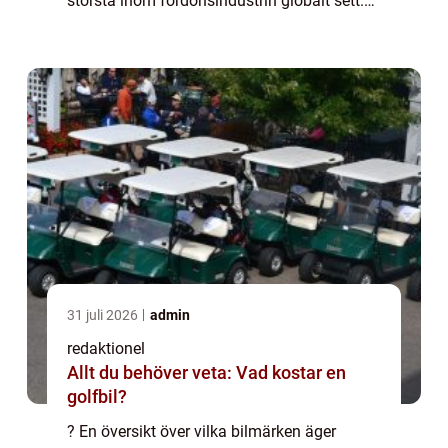
största inom fordonsindustrin globalt sett.
Under åren har Volkswagen expanderat och
förvärvat flera andra bilmärken, vilket har g...
31 juli 2026
admin
redaktionel
Allt du behöver veta: Vad kostar en
golfbil?
? En översikt över vilka bilmärken äger