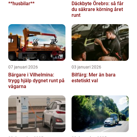
**husbilar**
Däckbyte Örebro: så får
du säkrare körning året
runt
07 januari 2026
03 januari 2026
Bärgare i Vilhelmina:
Bilfärg: Mer än bara
trygg hjälp dygnet runt på
estetiskt val
vägarna