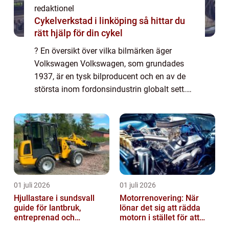
redaktionel
Cykelverkstad i linköping så hittar du
rätt hjälp för din cykel
? En översikt över vilka bilmärken äger
Volkswagen Volkswagen, som grundades
1937, är en tysk bilproducent och en av de
största inom fordonsindustrin globalt sett.
Under åren har Volkswagen expanderat och
förvärvat flera andra bilmärken, vilket har g...
01 juli 2026
01 juli 2026
Hjullastare i sundsvall
Motorrenovering: När
guide för lantbruk,
lönar det sig att rädda
entreprenad och
motorn i stället för att
fastighetsskötsel
byta?