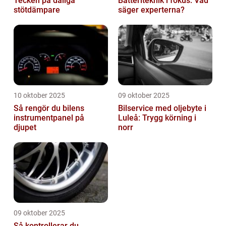
Tecken på dåliga
Batteriteknik i fokus: Vad
stötdämpare
säger experterna?
10 oktober 2025
09 oktober 2025
Så rengör du bilens
Bilservice med oljebyte i
instrumentpanel på
Luleå: Trygg körning i
djupet
norr
09 oktober 2025
Så kontrollerar du