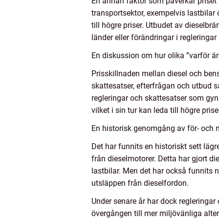
En annan faktor som påverkar priset
transportsektor, exempelvis lastbilar
till högre priser. Utbudet av dieselb
länder eller förändringar i regleringa
En diskussion om hur olika ”varför är 
Prisskillnaden mellan diesel och bens
skattesatser, efterfrågan och utbud sa
regleringar och skattesatser som gyn
vilket i sin tur kan leda till högre prise
En historisk genomgång av för- och n
Det har funnits en historiskt sett lä
från dieselmotorer. Detta har gjort di
lastbilar. Men det har också funnits
utsläppen från dieselfordon.
Under senare år har dock regleringar
övergången till mer miljövänliga alter