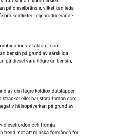
nds främst inom kommersiell
an på dieselbränsle, vilket kan leda
såsom konflikter i oljeproducerande
 kombination av faktorer som
e än bensin på grund av särskilda
an på diesel vara högre än bensin,
rund av den lägre koldioxidutsläppen
ga sträckor eller har stora fordon som
 negativ hälsopåverkan på grund av
av dieselfordon och främja
h en trend mot att minska förmånen för