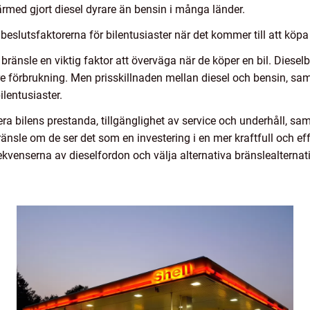
ärmed gjort diesel dyrare än bensin i många länder.
slutsfaktorerna för bilentusiaster när det kommer till att köpa 
 bränsle en viktig faktor att överväga när de köper en bil. Diese
re förbrukning. Men prisskillnaden mellan diesel och bensin, sam
lentusiaster.
a bilens prestanda, tillgänglighet av service och underhåll, sam
bränsle om de ser det som en investering i en mer kraftfull och e
nserna av dieselfordon och välja alternativa bränslealternativ