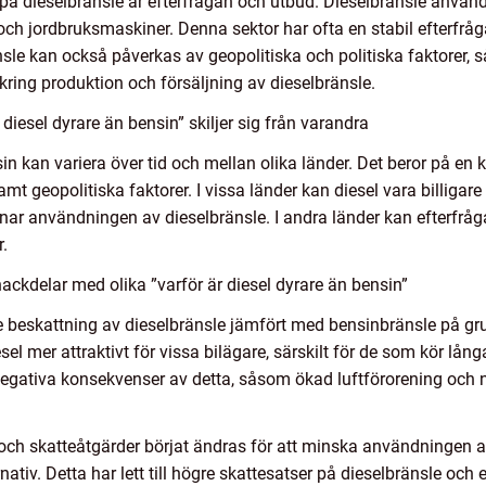
 på dieselbränsle är efterfrågan och utbud. Dieselbränsle anvä
 och jordbruksmaskiner. Denna sektor har ofta en stabil efterfråg
ränsle kan också påverkas av geopolitiska och politiska faktorer, 
r kring produktion och försäljning av dieselbränsle.
diesel dyrare än bensin” skiljer sig från varandra
in kan variera över tid och mellan olika länder. Det beror på en
mt geopolitiska faktorer. I vissa länder kan diesel vara billigar
nar användningen av dieselbränsle. I andra länder kan efterfråg
r.
ackdelar med olika ”varför är diesel dyrare än bensin”
gre beskattning av dieselbränsle jämfört med bensinbränsle på g
esel mer attraktivt för vissa bilägare, särskilt för de som kör lån
 negativa konsekvenser av detta, såsom ökad luftförorening och
 och skatteåtgärder börjat ändras för att minska användningen 
nativ. Detta har lett till högre skattesatser på dieselbränsle oc