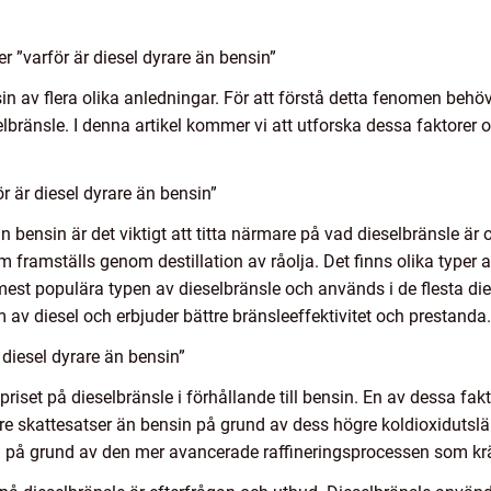
r ”varför är diesel dyrare än bensin”
sin av flera olika anledningar. För att förstå detta fenomen behöv
lbränsle. I denna artikel kommer vi att utforska dessa faktorer
r är diesel dyrare än bensin”
än bensin är det viktigt att titta närmare på vad dieselbränsle är 
m framställs genom destillation av råolja. Det finns olika typer 
mest populära typen av dieselbränsle och används i de flesta di
m av diesel och erbjuder bättre bränsleeffektivitet och prestanda.
diesel dyrare än bensin”
priset på dieselbränsle i förhållande till bensin. En av dessa fakt
gre skattesatser än bensin på grund av dess högre koldioxiduts
på grund av den mer avancerade raffineringsprocessen som kräv