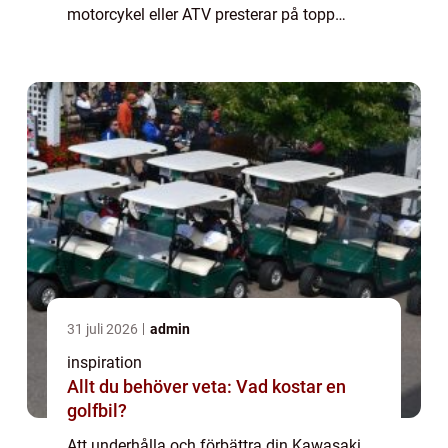
motorcykel eller ATV presterar på topp
oavsett om du är en erfaren förare ...
31 juli 2026
admin
inspiration
Allt du behöver veta: Vad kostar en
golfbil?
Att underhålla och förbättra din Kawasaki