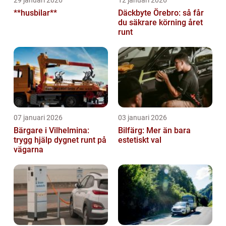
29 januari 2026
12 januari 2026
**husbilar**
Däckbyte Örebro: så får
du säkrare körning året
runt
07 januari 2026
03 januari 2026
Bärgare i Vilhelmina:
Bilfärg: Mer än bara
trygg hjälp dygnet runt på
estetiskt val
vägarna