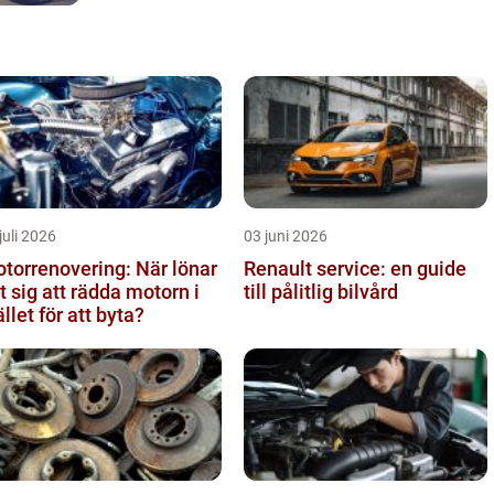
juli 2026
03 juni 2026
torrenovering: När lönar
Renault service: en guide
t sig att rädda motorn i
till pålitlig bilvård
ället för att byta?