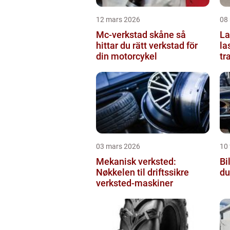
12 mars 2026
08
Mc-verkstad skåne så
Last
hittar du rätt verkstad för
la
din motorcykel
tr
03 mars 2026
10 
Mekanisk verksted:
Bil
Nøkkelen til driftssikre
du
verksted-maskiner