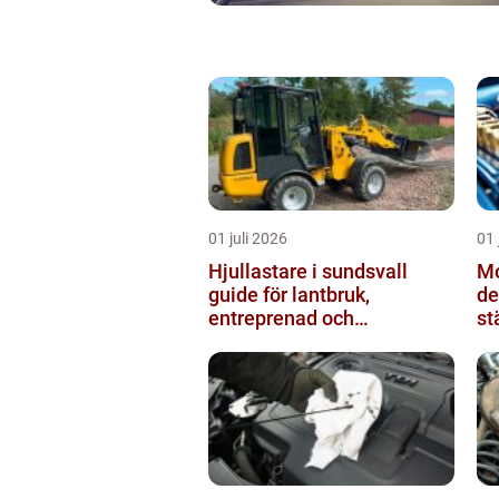
01 juli 2026
01 
Hjullastare i sundsvall
Mo
guide för lantbruk,
de
entreprenad och
st
fastighetsskötsel