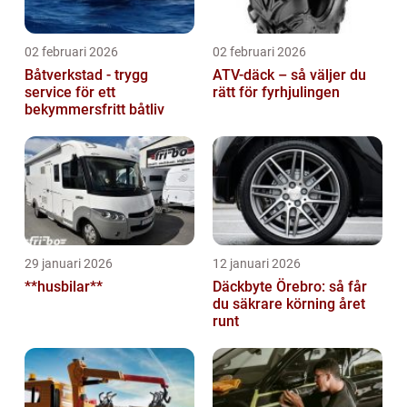
02 februari 2026
02 februari 2026
Båtverkstad - trygg
ATV-däck – så väljer du
service för ett
rätt för fyrhjulingen
bekymmersfritt båtliv
29 januari 2026
12 januari 2026
**husbilar**
Däckbyte Örebro: så får
du säkrare körning året
runt