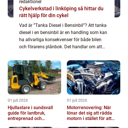
redaktionel
Cykelverkstad i linköping så hittar du
rätt hjälp för din cykel
Vad är ”Tanka Diesel i Bensinbil”? Att tanka
diesel i en bensinbil är en handling som kan
ha allvarliga konsekvenser för både bilen
och förarens plånbok. Det handlar om att
fylla på fel bränsle i bilens tank, vilket kan
leda till skador p...
01 juli 2026
01 juli 2026
Hjullastare i sundsvall
Motorrenovering: När
guide för lantbruk,
lönar det sig att rädda
entreprenad och
motorn i stället för att
fastighetsskötsel
byta?