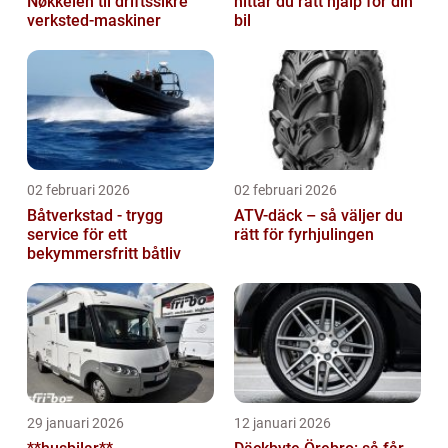
Nøkkelen til driftssikre
hittar du rätt hjälp för din
verksted-maskiner
bil
02 februari 2026
02 februari 2026
Båtverkstad - trygg
ATV-däck – så väljer du
service för ett
rätt för fyrhjulingen
bekymmersfritt båtliv
29 januari 2026
12 januari 2026