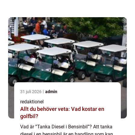
fylla på fel bränsle i bilens tank, vilket kan
leda till skador p...
31 juli 2026
admin
redaktionel
Allt du behöver veta: Vad kostar en
golfbil?
Vad är ”Tanka Diesel i Bensinbil”? Att tanka
diesel i en bensinbil är en handling som kan