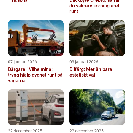
**husbilar**
Däckbyte Örebro: så får
du säkrare körning året
runt
07 januari 2026
03 januari 2026
Bärgare i Vilhelmina:
Bilfärg: Mer än bara
trygg hjälp dygnet runt på
estetiskt val
vägarna
22 december 2025
22 december 2025