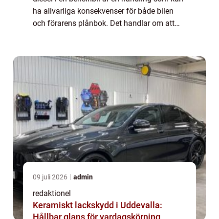
ha allvarliga konsekvenser för både bilen
och förarens plånbok. Det handlar om att
fylla på fel bränsle i bilens tank, vilket kan
leda till skador p...
09 juli 2026
admin
redaktionel
Keramiskt lackskydd i Uddevalla:
Hållbar glans för vardagskörning