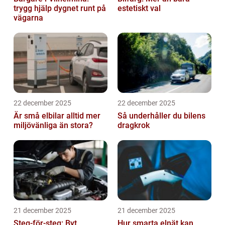
trygg hjälp dygnet runt på
estetiskt val
vägarna
22 december 2025
22 december 2025
Är små elbilar alltid mer
Så underhåller du bilens
miljövänliga än stora?
dragkrok
21 december 2025
21 december 2025
Steg-för-steg: Byt
Hur smarta elnät kan