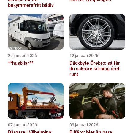
bekymmersfritt båtliv
29 januari 2026
12 januari 2026
**husbilar**
Däckbyte Örebro: så får
du säkrare körning året
runt
07 januari 2026
03 januari 2026
Bärgare i Vilhelmina:
Bilfärg: Mer än bara