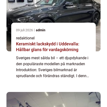
09 juli 2026
admin
redaktionel
Keramiskt lackskydd i Uddevalla:
Hållbar glans för vardagskörning
Sveriges mest sålda bil – ett djupdykande i
den populäraste modellen på marknaden
Introduktion: Sveriges bilmarknad är
sprudlande och förändras ständigt. I denna
artikel ska vi utforska och analysera den
mest sålda bilen i landet. Vi kommer att...