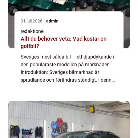
31 juli 2026
admin
redaktionel
Allt du behöver veta: Vad kostar en
golfbil?
Sveriges mest sålda bil – ett djupdykande i
den populäraste modellen på marknaden
Introduktion: Sveriges bilmarknad är
sprudlande och förändras ständigt. I denna
artikel ska vi utforska och analysera den
mest sålda bilen i landet. Vi kommer att...