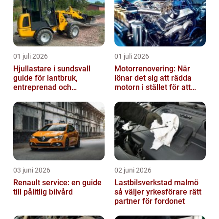
01 juli 2026
01 juli 2026
Hjullastare i sundsvall
Motorrenovering: När
guide för lantbruk,
lönar det sig att rädda
entreprenad och
motorn i stället för att
fastighetsskötsel
byta?
03 juni 2026
02 juni 2026
Renault service: en guide
Lastbilsverkstad malmö
till pålitlig bilvård
så väljer yrkesförare rätt
partner för fordonet