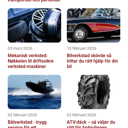
03 mars 2026
10 februari 2026
Mekanisk verksted:
Bilverkstad skövde så
Nøkkelen til driftssikre
hittar du rätt hjälp för din
verksted-maskiner
bil
02 februari 2026
02 februari 2026
Båtverkstad - trygg
ATV-däck – så väljer du
service för ett
rätt för fyrhjulingen