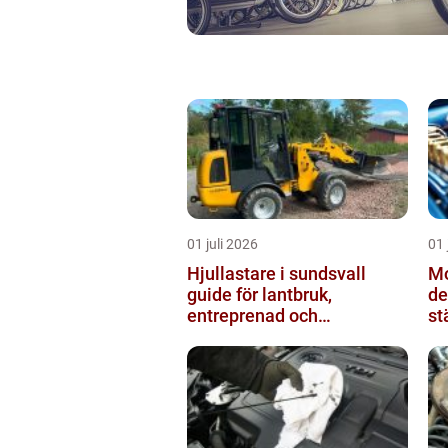
01 juli 2026
01 
Hjullastare i sundsvall
Mo
guide för lantbruk,
de
entreprenad och
st
fastighetsskötsel