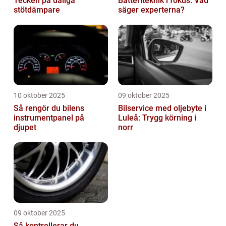
Tecken på dåliga
Batteriteknik i fokus: Vad
stötdämpare
säger experterna?
10 oktober 2025
09 oktober 2025
Så rengör du bilens
Bilservice med oljebyte i
instrumentpanel på
Luleå: Trygg körning i
djupet
norr
09 oktober 2025
Så kontrollerar du