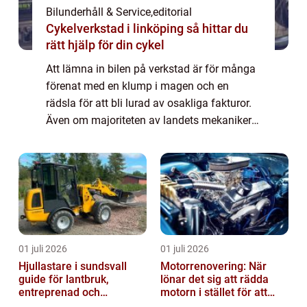
Bilunderhåll & Service
,
editorial
Cykelverkstad i linköping så hittar du
rätt hjälp för din cykel
Att lämna in bilen på verkstad är för många
förenat med en klump i magen och en
rädsla för att bli lurad av osakliga fakturor.
Även om majoriteten av landets mekaniker
är hederliga yrkesmän fin...
01 juli 2026
01 juli 2026
Hjullastare i sundsvall
Motorrenovering: När
guide för lantbruk,
lönar det sig att rädda
entreprenad och
motorn i stället för att
fastighetsskötsel
byta?