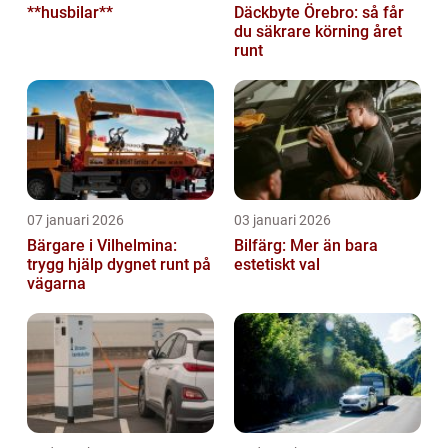
**husbilar**
Däckbyte Örebro: så får
du säkrare körning året
runt
07 januari 2026
03 januari 2026
Bärgare i Vilhelmina:
Bilfärg: Mer än bara
trygg hjälp dygnet runt på
estetiskt val
vägarna