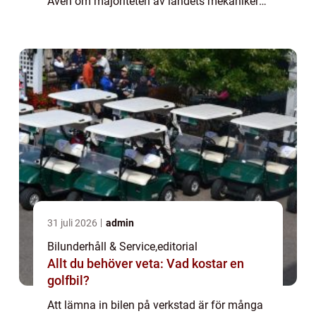
Även om majoriteten av landets mekaniker
är hederliga yrkesmän fin...
31 juli 2026
admin
Bilunderhåll & Service
,
editorial
Allt du behöver veta: Vad kostar en
golfbil?
Att lämna in bilen på verkstad är för många