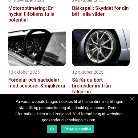
01 november 2025
29 oktober 2025
Motoroptimering: En
Båtkapell: Skyddet för din
nyckel till bilens fulla
båt i alla väder
potential
13 oktober 2025
12 oktober 2025
Fördelar och nackdelar
Så får du bort
med sensorer & mjukvara
bromsdamm från
fälgarna
På vores website bruges cookies til at huske dine indstillinger,
statistik og personalisering af indhold og annoncer. Denne
information deles med tredjepart. Ved fortsat brug af websiden
godkender du cookiepolitikken.
Ok
Privatlivspolitik