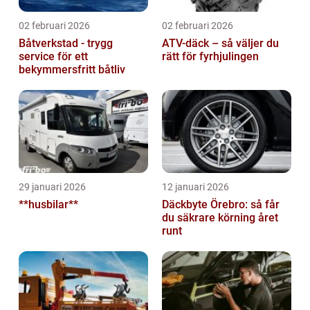
02 februari 2026
02 februari 2026
Båtverkstad - trygg
ATV-däck – så väljer du
service för ett
rätt för fyrhjulingen
bekymmersfritt båtliv
29 januari 2026
12 januari 2026
**husbilar**
Däckbyte Örebro: så får
du säkrare körning året
runt