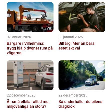
07 januari 2026
03 januari 2026
Bärgare i Vilhelmina:
Bilfärg: Mer än bara
trygg hjälp dygnet runt på
estetiskt val
vägarna
22 december 2025
22 december 2025
Är små elbilar alltid mer
Så underhåller du bilens
miljövänliga än stora?
dragkrok