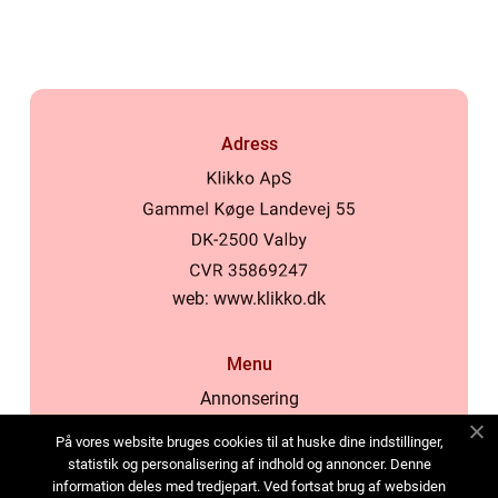
Adress
web:
www.klikko.dk
Menu
Annonsering
Om oss
På vores website bruges cookies til at huske dine indstillinger,
Cookies
statistik og personalisering af indhold og annoncer. Denne
information deles med tredjepart. Ved fortsat brug af websiden
Kontakta oss