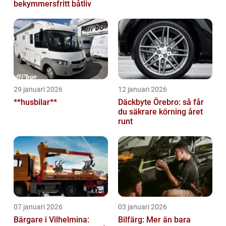
bekymmersfritt båtliv
29 januari 2026
12 januari 2026
**husbilar**
Däckbyte Örebro: så får
du säkrare körning året
runt
07 januari 2026
03 januari 2026
Bärgare i Vilhelmina:
Bilfärg: Mer än bara