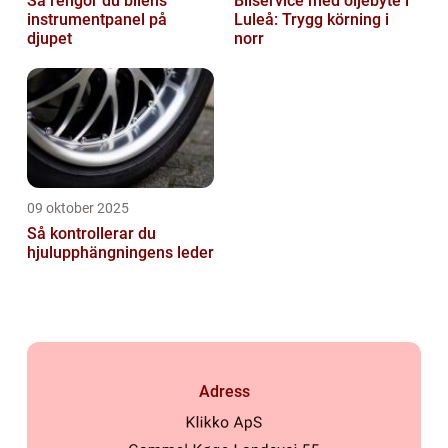
Så rengör du bilens
Bilservice med oljebyte i
instrumentpanel på
Luleå: Trygg körning i
djupet
norr
09 oktober 2025
Så kontrollerar du
hjulupphängningens leder
Adress