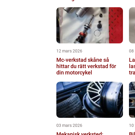
12 mars 2026
08
Mc-verkstad skåne så
Last
hittar du rätt verkstad för
la
din motorcykel
tr
03 mars 2026
10 
Mekanisk verksted:
Bil