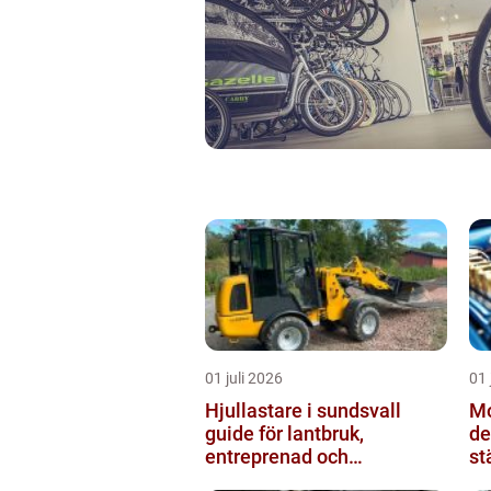
01 juli 2026
01 
Hjullastare i sundsvall
Mo
guide för lantbruk,
de
entreprenad och
st
fastighetsskötsel