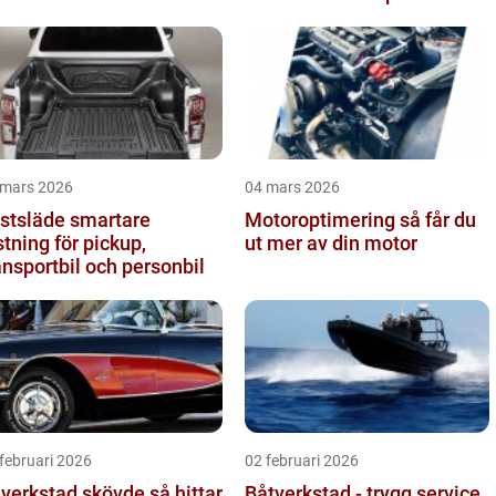
 mars 2026
04 mars 2026
släde smartare
Motoroptimering så får du
stning för pickup,
ut mer av din motor
ansportbil och personbil
februari 2026
02 februari 2026
verkstad skövde så hittar
Båtverkstad - trygg service