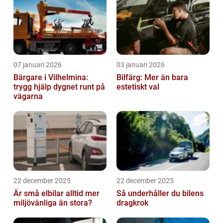
07 januari 2026
03 januari 2026
Bärgare i Vilhelmina:
Bilfärg: Mer än bara
trygg hjälp dygnet runt på
estetiskt val
vägarna
22 december 2025
22 december 2025
Är små elbilar alltid mer
Så underhåller du bilens
miljövänliga än stora?
dragkrok