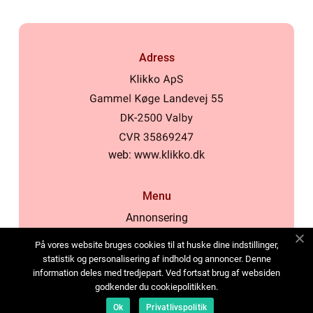
Adress
web:
www.klikko.dk
Menu
Annonsering
Om oss
På vores website bruges cookies til at huske dine indstillinger,
Cookies
statistik og personalisering af indhold og annoncer. Denne
information deles med tredjepart. Ved fortsat brug af websiden
Kontakta oss
godkender du cookiepolitikken.
Sitemap
Ok
Privatlivspolitik