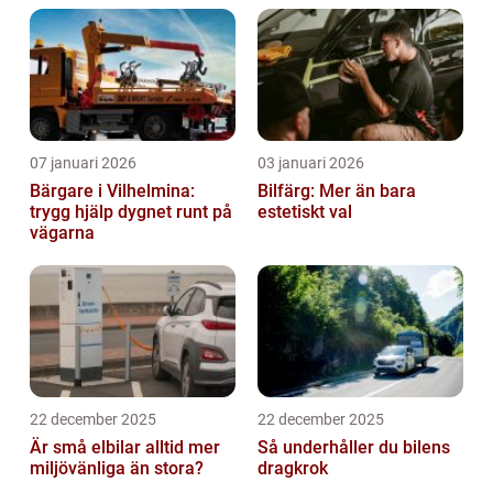
07 januari 2026
03 januari 2026
Bärgare i Vilhelmina:
Bilfärg: Mer än bara
trygg hjälp dygnet runt på
estetiskt val
vägarna
22 december 2025
22 december 2025
Är små elbilar alltid mer
Så underhåller du bilens
miljövänliga än stora?
dragkrok