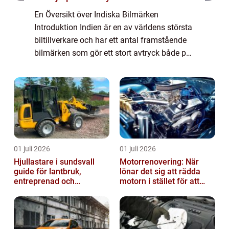
En Översikt över Indiska Bilmärken
Introduktion Indien är en av världens största
biltillverkare och har ett antal framstående
bilmärken som gör ett stort avtryck både på
den inhemska och internationella
marknaden. Indiska bilmärken har haft en
snabb ...
01 juli 2026
01 juli 2026
Hjullastare i sundsvall
Motorrenovering: När
guide för lantbruk,
lönar det sig att rädda
entreprenad och
motorn i stället för att
fastighetsskötsel
byta?