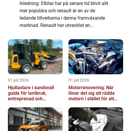
Inledning: Elbilar har på senare tid blivit allt
mer populära och renault är en av de
ledande tillverkarna i denna framväxande
marknad. Renault har utvecklat en
imponerande linje av elbilar som erbjuder
hållbarhet, effektivitet och prestanda. I
denna...
01 juli 2026
01 juli 2026
Hjullastare i sundsvall
Motorrenovering: När
guide för lantbruk,
lönar det sig att rädda
entreprenad och
motorn i stället för att
fastighetsskötsel
byta?