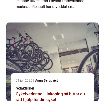
ledande tillverkarna i denna framväxande
marknad. Renault har utvecklat en
imponerande linje av elbilar som erbjuder
hållbarhet, effektivitet och prestanda. I
denna...
01 juli 2026
Anna Bergqvist
redaktionel
Cykelverkstad i linköping så hittar du
rätt hjälp för din cykel