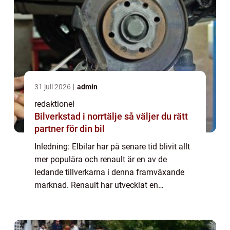
31 juli 2026
admin
redaktionel
Bilverkstad i norrtälje så väljer du rätt
partner för din bil
Inledning: Elbilar har på senare tid blivit allt
mer populära och renault är en av de
ledande tillverkarna i denna framväxande
marknad. Renault har utvecklat en
imponerande linje av elbilar som erbjuder
hållbarhet, effektivitet och prestanda. I
denna...