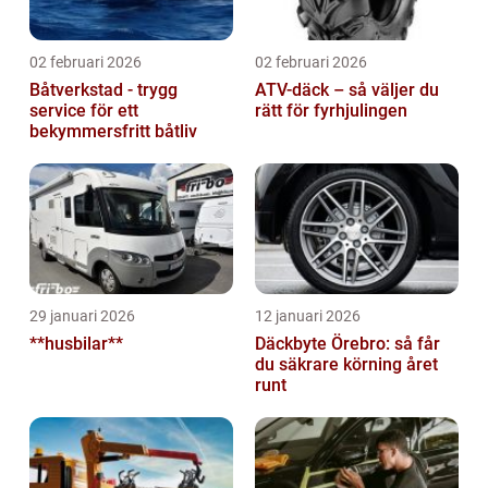
02 februari 2026
02 februari 2026
Båtverkstad - trygg
ATV-däck – så väljer du
service för ett
rätt för fyrhjulingen
bekymmersfritt båtliv
29 januari 2026
12 januari 2026
**husbilar**
Däckbyte Örebro: så får
du säkrare körning året
runt