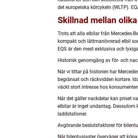
det europeiska körcykeln (WLTP). EQA 
Skillnad mellan olika
Trots att alla elbilar från Mercedes
kompakt och lättmanövrerad elbil so
EQS är den mest exklusiva och lyxiga
Historisk genomgång av för- och nac
När vi tittar på historien har Merced
begränsat och räckvidden kortare. Id
väckt stort intresse hos konsumenter
När det gäller nackdelar kan priset v
elbilar är inget undantag. Dessutom 
laddstationer.
Avgörande beslutsfaktorer för bilentus
När bilentusiaster överväger att köpa 