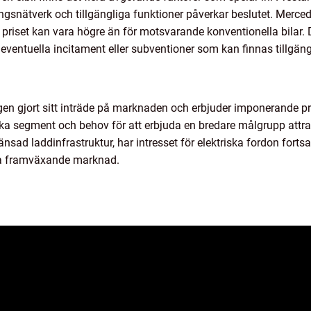
ingsnätverk och tillgängliga funktioner påverkar beslutet. Merced
priset kan vara högre än för motsvarande konventionella bilar. D
eventuella incitament eller subventioner som kan finnas tillgängli
igen gjort sitt inträde på marknaden och erbjuder imponerande
ika segment och behov för att erbjuda en bredare målgrupp attrak
sad laddinfrastruktur, har intresset för elektriska fordon fort
nna framväxande marknad.