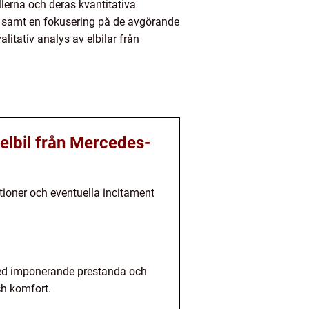
llerna och deras kvantitativa
, samt en fokusering på de avgörande
litativ analys av elbilar från
 elbil från Mercedes-
ationer och eventuella incitament
med imponerande prestanda och
ch komfort.