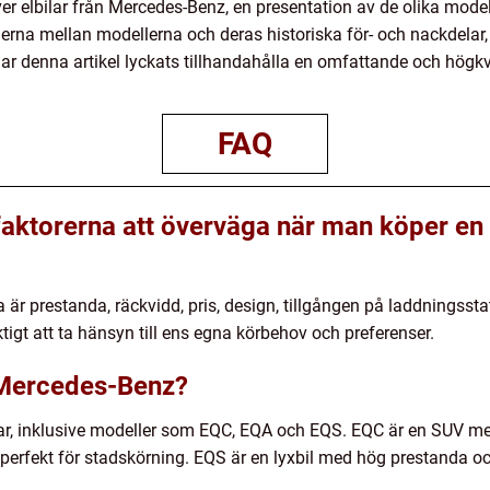
ver elbilar från Mercedes-Benz, en presentation av de olika mode
erna mellan modellerna och deras historiska för- och nackdelar
har denna artikel lyckats tillhandahålla en omfattande och högkva
FAQ
 faktorerna att överväga när man köper en
a är prestanda, räckvidd, pris, design, tillgången på laddningsst
ktigt att ta hänsyn till ens egna körbehov och preferenser.
r Mercedes-Benz?
ilar, inklusive modeller som EQC, EQA och EQS. EQC är en SUV 
 perfekt för stadskörning. EQS är en lyxbil med hög prestanda o