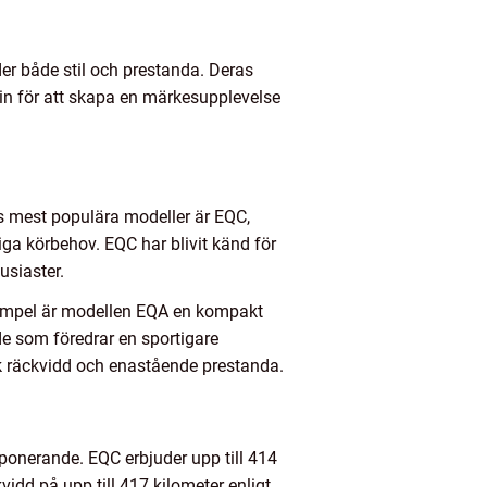
uder både stil och prestanda. Deras
n för att skapa en märkesupplevelse
as mest populära modeller är EQC,
ga körbehov. EQC har blivit känd för
usiaster.
xempel är modellen EQA en kompakt
de som föredrar en sportigare
k räckvidd och enastående prestanda.
mponerande. EQC erbjuder upp till 414
idd på upp till 417 kilometer enligt