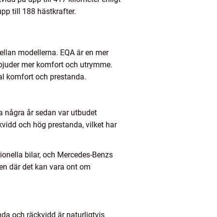
p till 188 hästkrafter.
mellan modellerna. EQA är en mer
rbjuder mer komfort och utrymme.
al komfort och prestanda.
ra några år sedan var utbudet
vidd och hög prestanda, vilket har
tionella bilar, och Mercedes-Benzs
den där det kan vara ont om
nda och räckvidd är naturligtvis