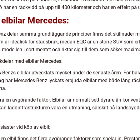
har en räckvidd på upp till 400 kilometer och har en effekt på up
 elbilar Mercedes:
-Benz delar samma grundläggande principer finns det skillnader 
m är idealisk för stadsbruk, medan EQC är en större SUV som e
 modellen i sortimentet och riktar sig till dem som söker maxim
kdelar med elbilar Mercedes:
es-Benzs elbilar utvecklats mycket under de senaste åren. För ba
ag har Mercedes-Benz lyckats erbjuda elbilar med både lång räck
na.
ara en avgörande faktor. Elbilar är normalt sett dyrare än konven
kan laddinfrastrukturen vara en utmaning, särskilt på landsbyg
iaster vid köp av elbil:
en elbil finns det flera avgörande faktorer som spelar in. Presta