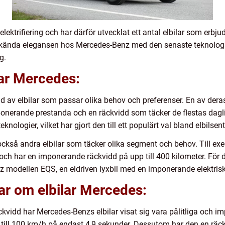
lektrifiering och har därför utvecklat ett antal elbilar som erbj
älkända elegansen hos Mercedes-Benz med den senaste teknologi
g.
lar Mercedes:
ud av elbilar som passar olika behov och preferenser. En av der
onerande prestanda och en räckvidd som täcker de flestas dagli
nologier, vilket har gjort den till ett populärt val bland elbilsent
ckså andra elbilar som täcker olika segment och behov. Till e
 och har en imponerande räckvidd på upp till 400 kilometer. För 
z modellen EQS, en eldriven lyxbil med en imponerande elektris
ar om elbilar Mercedes:
kvidd har Mercedes-Benzs elbilar visat sig vara pålitliga och i
 till 100 km/h på endast 4,9 sekunder. Dessutom har den en räckv