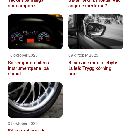
Tecken på dåliga
Batteriteknik i fokus: Vad
stötdämpare
säger experterna?
10 oktober 2025
09 oktober 2025
Så rengör du bilens
Bilservice med oljebyte i
instrumentpanel på
Luleå: Trygg körning i
djupet
norr
09 oktober 2025
Så kontrollerar du