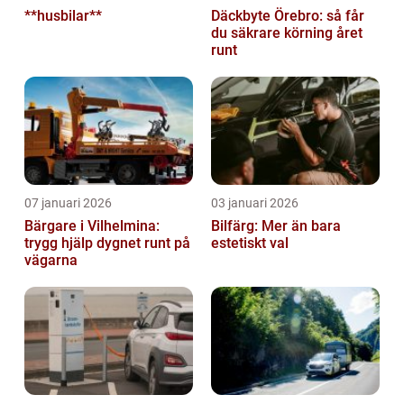
**husbilar**
Däckbyte Örebro: så får
du säkrare körning året
runt
07 januari 2026
03 januari 2026
Bärgare i Vilhelmina:
Bilfärg: Mer än bara
trygg hjälp dygnet runt på
estetiskt val
vägarna