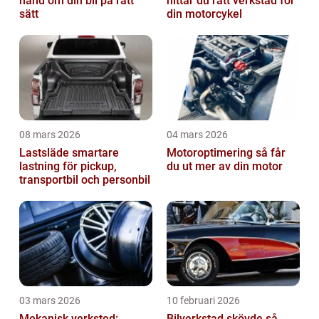
hand om din bil på rätt
hittar du rätt verkstad för
sätt
din motorcykel
08 mars 2026
04 mars 2026
Lastsläde smartare
Motoroptimering så får
lastning för pickup,
du ut mer av din motor
transportbil och personbil
03 mars 2026
10 februari 2026
Mekanisk verksted:
Bilverkstad skövde så