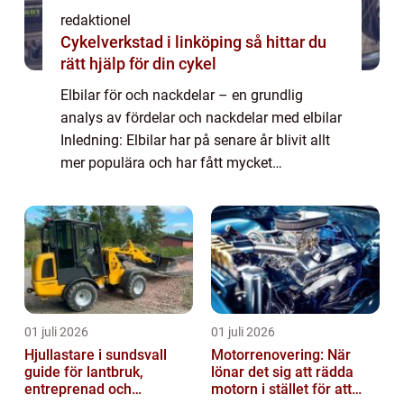
redaktionel
Cykelverkstad i linköping så hittar du
rätt hjälp för din cykel
Elbilar för och nackdelar – en grundlig
analys av fördelar och nackdelar med elbilar
Inledning: Elbilar har på senare år blivit allt
mer populära och har fått mycket
uppmärksamhet i bilindustrin. Denna artikel
kommer att ge en omfattande presen...
01 juli 2026
01 juli 2026
Hjullastare i sundsvall
Motorrenovering: När
guide för lantbruk,
lönar det sig att rädda
entreprenad och
motorn i stället för att