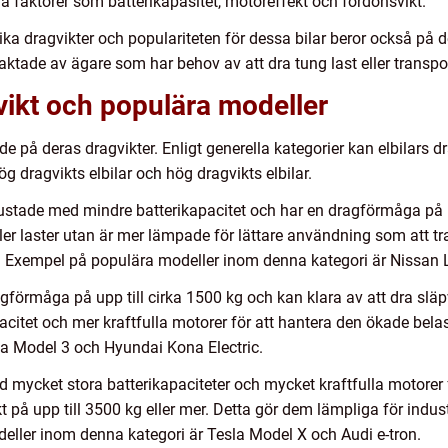
a faktorer som batterikapasitet, motoreffekt och fordonsvikt.
olika dragvikter och populariteten för dessa bilar beror också p
aktade av ägare som har behov av att dra tung last eller transp
gvikt och populära modeller
nde på deras dragvikter. Enligt generella kategorier kan elbilars d
ög dragvikts elbilar och hög dragvikts elbilar.
utrustade med mindre batterikapacitet och har en dragförmåga på up
ller laster utan är mer lämpade för lättare användning som att 
all. Exempel på populära modeller inom denna kategori är Nissan
gförmåga på upp till cirka 1500 kg och kan klara av att dra slä
ikapacitet och mer kraftfulla motorer för att hantera den ökade be
la Model 3 och Hyundai Kona Electric.
d mycket stora batterikapaciteter och mycket kraftfulla motorer 
t på upp till 3500 kg eller mer. Detta gör dem lämpliga för indus
eller inom denna kategori är Tesla Model X och Audi e-tron.