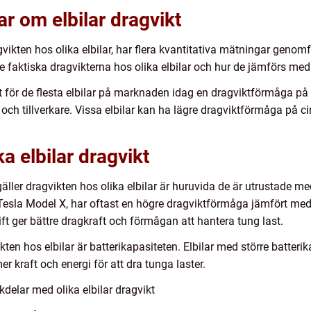
r om elbilar dragvikt
agvikten hos olika elbilar, har flera kvantitativa mätningar genom
e faktiska dragvikterna hos olika elbilar och hur de jämförs med
t för de flesta elbilar på marknaden idag en dragviktförmåga 
och tillverkare. Vissa elbilar kan ha lägre dragviktförmåga på 
ka elbilar dragvikt
äller dragvikten hos olika elbilar är huruvida de är utrustade med 
pel Tesla Model X, har oftast en högre dragviktförmåga jämfört m
rift ger bättre dragkraft och förmågan att hantera tung last.
en hos elbilar är batterikapasiteten. Elbilar med större batterik
r kraft och energi för att dra tunga laster.
delar med olika elbilar dragvikt