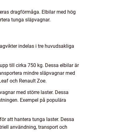
å deras dragförmåga. Elbilar med hög
ortera tunga släpvagnar.
ragvikter indelas i tre huvudsakliga
p till cirka 750 kg. Dessa elbilar är
transportera mindre släpvagnar med
 Leaf och Renault Zoe.
pvagnar med större laster. Dessa
lastningen. Exempel på populära
för att hantera tunga laster. Dessa
triell användning, transport och