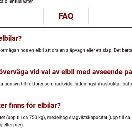
a bilentusiaster.
FAQ
elbilar?
l förmågan hos en elbil att dra en släpvagn eller ett släp. Det ber
 överväga vid val av elbil med avseende p
 hänsyn till faktorer som räckvidd, laddningsinfrastruktur, batt
er finns för elbilar?
itet (upp till ca 750 kg), medelhög dragviktskapacitet (upp till c
g eller mer).