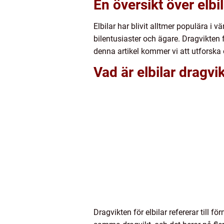
En översikt över elbi
Elbilar har blivit alltmer populära i 
bilentusiaster och ägare. Dragvikten f
denna artikel kommer vi att utforska o
Vad är elbilar dragvi
Dragvikten för elbilar refererar till fö