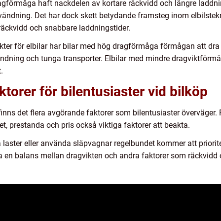
dragförmåga haft nackdelen av kortare räckvidd och längre laddni
vändning. Det har dock skett betydande framsteg inom elbilstek
räckvidd och snabbare laddningstider.
vikter för elbilar har bilar med hög dragförmåga förmågan att dra
ändning och tunga transporter. Elbilar med mindre dragviktförmåga
.
orer för bilentusiaster vid bilköp
, finns det flera avgörande faktorer som bilentusiaster överväger.
et, prestanda och pris också viktiga faktorer att beakta.
 laster eller använda släpvagnar regelbundet kommer att priorit
tta en balans mellan dragvikten och andra faktorer som räckvidd 