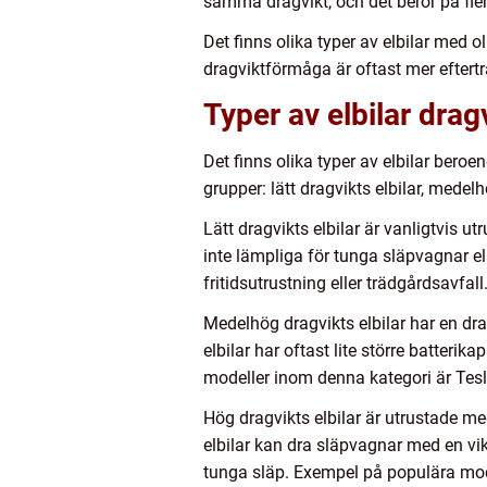
samma dragvikt, och det beror på fler
Det finns olika typer av elbilar med 
dragviktförmåga är oftast mer eftertr
Typer av elbilar dra
Det finns olika typer av elbilar beroe
grupper: lätt dragvikts elbilar, medelh
Lätt dragvikts elbilar är vanligtvis 
inte lämpliga för tunga släpvagnar e
fritidsutrustning eller trädgårdsavf
Medelhög dragvikts elbilar har en dra
elbilar har oftast lite större batter
modeller inom denna kategori är Tes
Hög dragvikts elbilar är utrustade me
elbilar kan dra släpvagnar med en vik
tunga släp. Exempel på populära mod