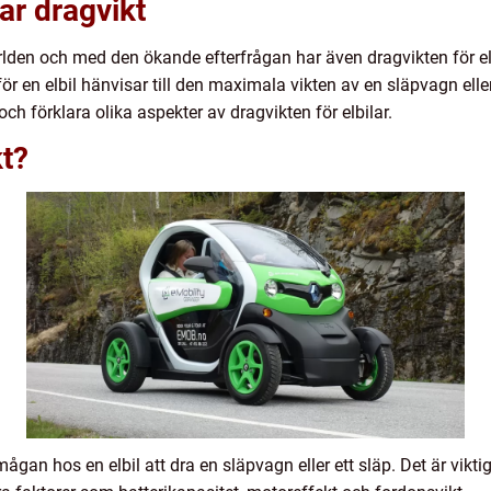
lar dragvikt
världen och med den ökande efterfrågan har även dragvikten för elb
ör en elbil hänvisar till den maximala vikten av en släpvagn elle
ch förklara olika aspekter av dragvikten för elbilar.
kt?
rmågan hos en elbil att dra en släpvagn eller ett släp. Det är viktigt