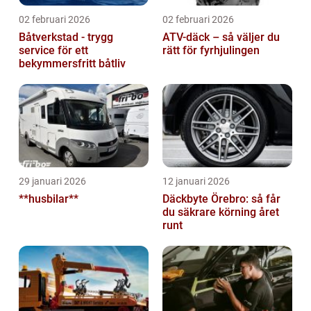
02 februari 2026
02 februari 2026
Båtverkstad - trygg
ATV-däck – så väljer du
service för ett
rätt för fyrhjulingen
bekymmersfritt båtliv
29 januari 2026
12 januari 2026
**husbilar**
Däckbyte Örebro: så får
du säkrare körning året
runt