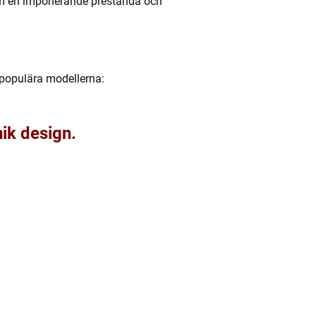
 dem en imponerande prestanda och
e populära modellerna:
ik design.