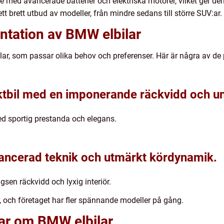
de med avancerade batterier och elektriska motorer, vilket ger
t brett utbud av modeller, från mindre sedans till större SUV:ar.
ntation av BMW elbilar
ilar, som passar olika behov och preferenser. Här är några av d
ktbil med en imponerande räckvidd och un
ed sportig prestanda och elegans.
ancerad teknik och utmärkt kördynamik.
sen räckvidd och lyxig interiör.
 och företaget har fler spännande modeller på gång.
gar om BMW elbilar