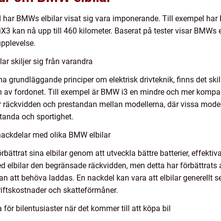
d har BMWs elbilar visat sig vara imponerande. Till exempel har
3 kan nå upp till 460 kilometer. Baserat på tester visar BMWs 
upplevelse.
r skiljer sig från varandra
a grundläggande principer om elektrisk drivteknik, finns det ski
pen av fordonet. Till exempel är BMW i3 en mindre och mer kompa
 räckvidden och prestandan mellan modellerna, där vissa model
tanda och sportighet.
nackdelar med olika BMW elbilar
ättrat sina elbilar genom att utveckla bättre batterier, effekt
ed elbilar den begränsade räckvidden, men detta har förbättrat
 att behöva laddas. En nackdel kan vara att elbilar generellt set
iftskostnader och skatteförmåner.
ör bilentusiaster när det kommer till att köpa bil