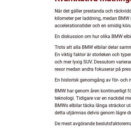
När det gäller prestanda och räckvid
kilometer per laddning, medan BMW iX
accelerationstider och en smidig kör
En diskussion om hur olika BMW elbila
Trots att alla BMW elbilar delar samm
En viktig faktor är storleken och ty
och mer lyxig SUV. Dessutom varierar
resor medan andra fokuserar på pres
En historisk genomgång av för- och 
BMW har genom åren kontinuerligt förb
teknologi. Tidigare var en nackdel m
BMWs elbilar täcka långa sträckor utan
detta utjämnas delvis genom lägre dr
De mest avgörande beslutsfaktorerna f