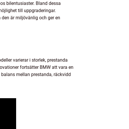
hos bilentusiaster. Bland dessa
öjlighet till uppgraderingar.
m den är miljövänlig och ger en
eller varierar i storlek, prestanda
novationer fortsätter BMW att vara en
t balans mellan prestanda, räckvidd