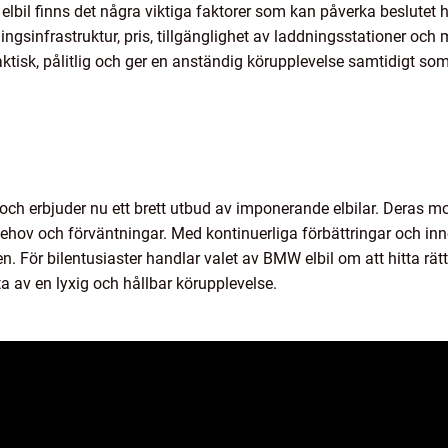
lbil finns det några viktiga faktorer som kan påverka beslutet 
ingsinfrastruktur, pris, tillgänglighet av laddningsstationer och m
raktisk, pålitlig och ger en anständig körupplevelse samtidigt so
 och erbjuder nu ett brett utbud av imponerande elbilar. Deras mod
 behov och förväntningar. Med kontinuerliga förbättringar och in
. För bilentusiaster handlar valet av BMW elbil om att hitta rät
a av en lyxig och hållbar körupplevelse.