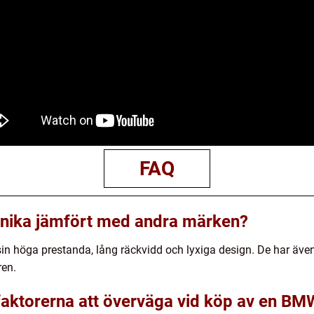
FAQ
unika jämfört med andra märken?
n höga prestanda, lång räckvidd och lyxiga design. De har även
ren.
 faktorerna att överväga vid köp av en BMW