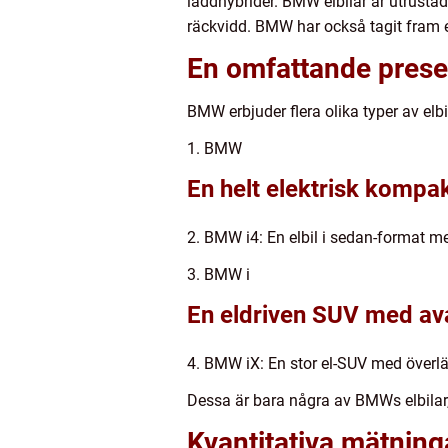
laddhybrider. BMW elbilar är utrusta
räckvidd. BMW har också tagit fram et
En omfattande prese
BMW erbjuder flera olika typer av elb
1. BMW
En helt elektrisk kompa
2. BMW i4: En elbil i sedan-format m
3. BMW i
En eldriven SUV med av
4. BMW iX: En stor el-SUV med överläg
Dessa är bara några av BMWs elbilar,
Kvantitativa mätnin