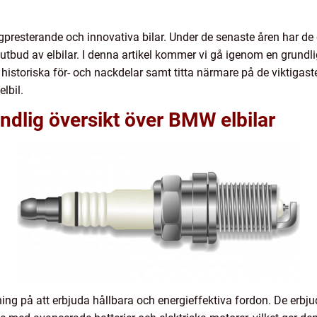
gpresterande och innovativa bilar. Under de senaste åren har de
ett utbud av elbilar. I denna artikel kommer vi gå igenom en grun
h historiska för- och nackdelar samt titta närmare på de viktigast
lbil.
ndlig översikt över BMW elbilar
ing på att erbjuda hållbara och energieffektiva fordon. De erbjud