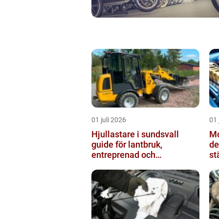
01 juli 2026
01 
Hjullastare i sundsvall
Mo
guide för lantbruk,
de
entreprenad och
st
fastighetsskötsel