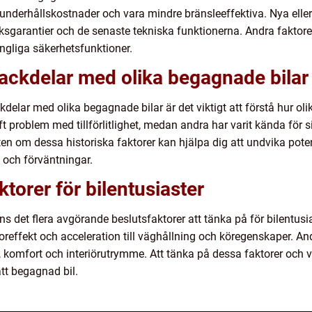
underhållskostnader och vara mindre bränsleeffektiva. Nya eller
arantier och de senaste tekniska funktionerna. Andra faktorer 
ängliga säkerhetsfunktioner.
nackdelar med olika begagnade bilar
ackdelar med olika begagnade bilar är det viktigt att förstå hur o
aft problem med tillförlitlighet, medan andra har varit kända för
en om dessa historiska faktorer kan hjälpa dig att undvika poten
och förväntningar.
torer för bilentusiaster
ns det flera avgörande beslutsfaktorer att tänka på för bilentusias
oreffekt och acceleration till väghållning och köregenskaper. And
 komfort och interiörutrymme. Att tänka på dessa faktorer och v
ätt begagnad bil.