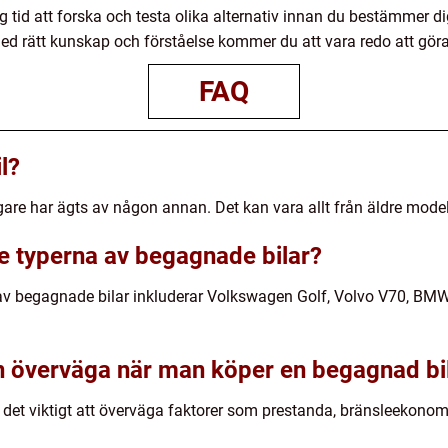
dig tid att forska och testa olika alternativ innan du bestämmer 
d rätt kunskap och förståelse kommer du att vara redo att göra
FAQ
l?
are har ägts av någon annan. Det kan vara allt från äldre modelle
te typerna av begagnade bilar?
av begagnade bilar inkluderar Volkswagen Golf, Volvo V70, BMW 
n överväga när man köper en begagnad bi
det viktigt att överväga faktorer som prestanda, bränsleekonomi