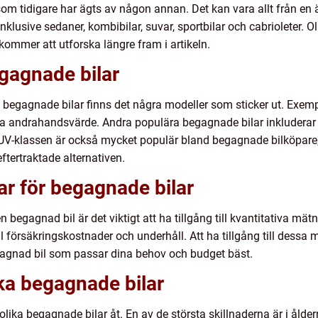
som tidigare har ägts av någon annan. Det kan vara allt från en äl
inklusive sedaner, kombibilar, suvar, sportbilar och cabrioleter. 
i kommer att utforska längre fram i artikeln.
gagnade bilar
v begagnade bilar finns det några modeller som sticker ut. Exe
öga andrahandsvärde. Andra populära begagnade bilar inkludera
 SUV-klassen är också mycket populär bland begagnade bilköpa
tertraktade alternativen.
ar för begagnade bilar
en begagnad bil är det viktigt att ha tillgång till kvantitativa mät
 försäkringskostnader och underhåll. Att ha tillgång till dessa 
agnad bil som passar dina behov och budget bäst.
ika begagnade bilar
lika begagnade bilar åt. En av de största skillnaderna är i ålder