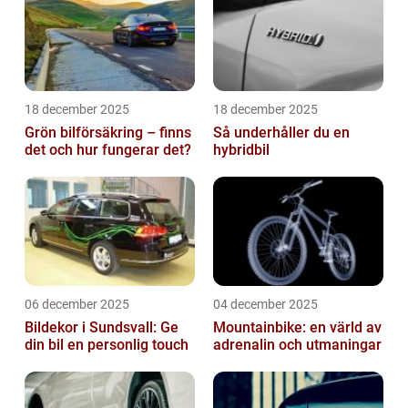
18 december 2025
18 december 2025
Grön bilförsäkring – finns
Så underhåller du en
det och hur fungerar det?
hybridbil
06 december 2025
04 december 2025
Bildekor i Sundsvall: Ge
Mountainbike: en värld av
din bil en personlig touch
adrenalin och utmaningar