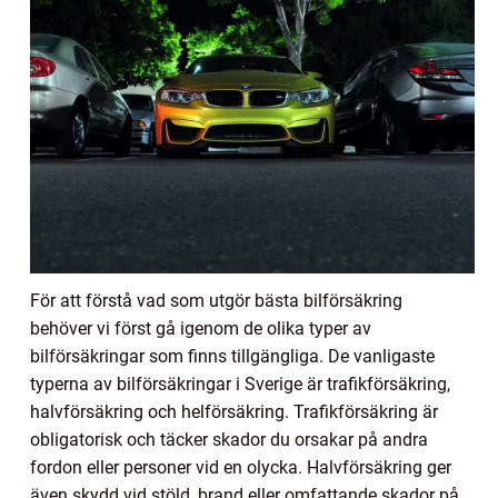
För att förstå vad som utgör bästa bilförsäkring
behöver vi först gå igenom de olika typer av
bilförsäkringar som finns tillgängliga. De vanligaste
typerna av bilförsäkringar i Sverige är trafikförsäkring,
halvförsäkring och helförsäkring. Trafikförsäkring är
obligatorisk och täcker skador du orsakar på andra
fordon eller personer vid en olycka. Halvförsäkring ger
även skydd vid stöld, brand eller omfattande skador på