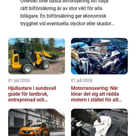
Översikt över bästa bilförsäkring Att välja
rätt bilförsäkring är av stor vikt för alla
bilägare. En bilförsäkring ger ekonomisk
trygghet vid eventuella olyckor eller skador
på bilen, och det är viktigt att hitta en
försäkring som passar ens behov oc...
01 juli 2026
01 juli 2026
Hjullastare i sundsvall
Motorrenovering: När
guide för lantbruk,
lönar det sig att rädda
entreprenad och
motorn i stället för att
fastighetsskötsel
byta?