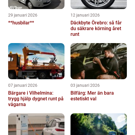
29 januari 2026
12 januari 2026
**husbilar**
Däckbyte Örebro: så får
du säkrare körning året
runt
07 januari 2026
03 januari 2026
Bärgare i Vilhelmina:
Bilfärg: Mer än bara
trygg hjälp dygnet runt på
estetiskt val
vägarna