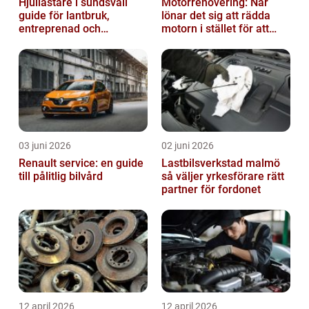
Hjullastare i sundsvall
Motorrenovering: När
guide för lantbruk,
lönar det sig att rädda
entreprenad och
motorn i stället för att
fastighetsskötsel
byta?
03 juni 2026
02 juni 2026
Renault service: en guide
Lastbilsverkstad malmö
till pålitlig bilvård
så väljer yrkesförare rätt
partner för fordonet
12 april 2026
12 april 2026