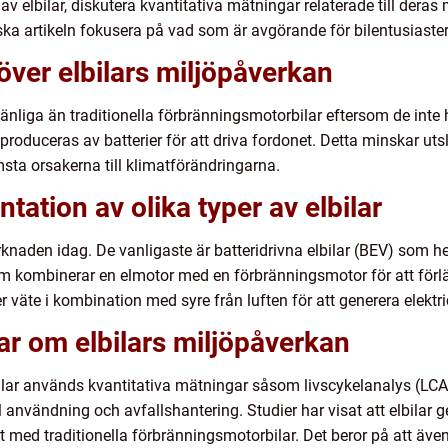
 av elbilar, diskutera kvantitativa mätningar relaterade till der
 ska artikeln fokusera på vad som är avgörande för bilentusiaster
över elbilars miljöpåverkan
änliga än traditionella förbränningsmotorbilar eftersom de inte
om produceras av batterier för att driva fordonet. Detta minskar 
sta orsakerna till klimatförändringarna.
ation av olika typer av elbilar
rknaden idag. De vanligaste är batteridrivna elbilar (BEV) som hel
om kombinerar en elmotor med en förbränningsmotor för att förlä
väte i kombination med syre från luften för att generera elektri
ar om elbilars miljöpåverkan
ar används kvantitativa mätningar såsom livscykelanalys (LCA). 
ll användning och avfallshantering. Studier har visat att elbilar g
t med traditionella förbränningsmotorbilar. Det beror på att äve