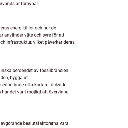
används är förnybar.
deras energikällor och hur de
lar använder väte och syre för att
ch infrastruktur, vilket påverkar deras
 minska beroendet av fossilbränslen
dden, bygga ut
m sedan hade ofta kortare räckvidd
ar det varit möjligt att övervinna
est avgörande beslutsfaktorerna vara