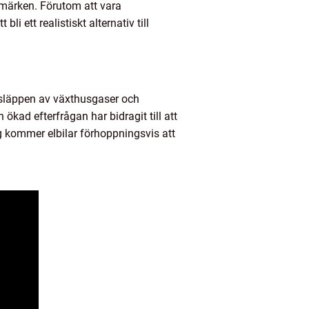
h märken. Förutom att vara
li ett realistiskt alternativ till
utsläppen av växthusgaser och
kad efterfrågan har bidragit till att
ng kommer elbilar förhoppningsvis att