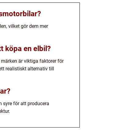
gsmotorbilar?
len, vilket gör dem mer
t köpa en elbil?
 märken är viktiga faktorer för
t realistiskt alternativ till
lar?
h syre för att producera
ktur.