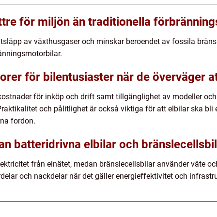
ttre för miljön än traditionella förbrännin
re utsläpp av växthusgaser och minskar beroendet av fossila bräns
ränningsmotorbilar.
rer för bilentusiaster när de överväger at
kostnader för inköp och drift samt tillgänglighet av modeller och
aktikalitet och pålitlighet är också viktiga för att elbilar ska bli et
vna fordon.
an batteridrivna elbilar och bränslecellsbi
ektricitet från elnätet, medan bränslecellsbilar använder väte oc
rdelar och nackdelar när det gäller energieffektivitet och infrastru