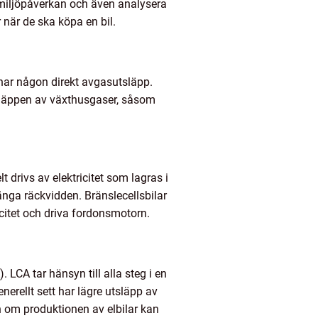
as miljöpåverkan och även analysera
 när de ska köpa en bil.
 har någon direkt avgasutsläpp.
utsläppen av växthusgaser, såsom
t drivs av elektricitet som lagras i
nga räckvidden. Bränslecellsbilar
citet och driva fordonsmotorn.
LCA tar hänsyn till alla steg i en
enerellt sett har lägre utsläpp av
n om produktionen av elbilar kan