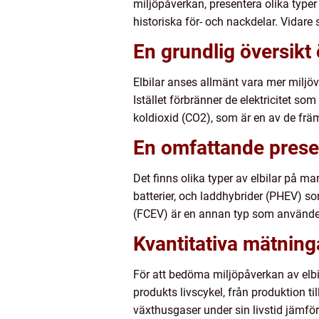
miljöpåverkan, presentera olika typer
historiska för- och nackdelar. Vidare
En grundlig översikt 
Elbilar anses allmänt vara mer miljöv
Istället förbränner de elektricitet s
koldioxid (CO2), som är en av de främ
En omfattande present
Det finns olika typer av elbilar på ma
batterier, och laddhybrider (PHEV) s
(FCEV) är en annan typ som använder 
Kvantitativa mätning
För att bedöma miljöpåverkan av elbil
produkts livscykel, från produktion ti
växthusgaser under sin livstid jämför