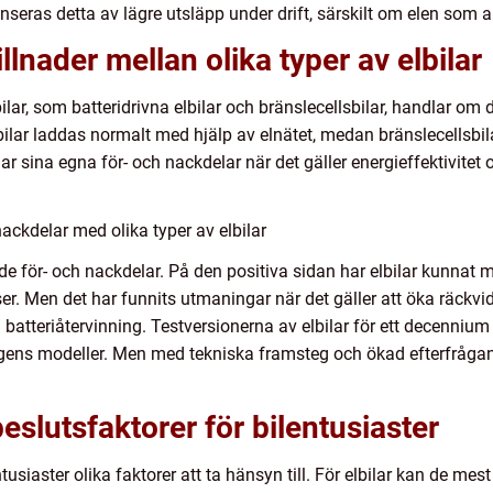
seras detta av lägre utsläpp under drift, särskilt om elen som 
lnader mellan olika typer av elbilar
ilar, som batteridrivna elbilar och bränslecellsbilar, handlar om 
elbilar laddas normalt med hjälp av elnätet, medan bränslecellsbi
ar sina egna för- och nackdelar när det gäller energieffektivitet o
ackdelar med olika typer av elbilar
både för- och nackdelar. På den positiva sidan har elbilar kunnat
. Men det har funnits utmaningar när det gäller att öka räckvi
batteriåtervinning. Testversionerna av elbilar för ett decenniu
ns modeller. Men med tekniska framsteg och ökad efterfrågan h
slutsfaktorer för bilentusiaster
entusiaster olika faktorer att ta hänsyn till. För elbilar kan de m