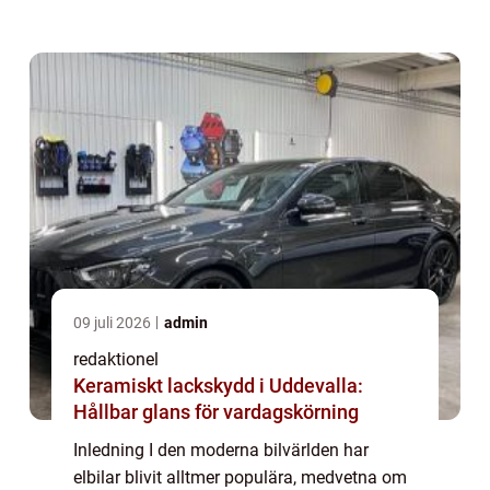
efterfrågan på elbilar ökat markant de
senaste åren. Denna artikel kommer att ge
en insiktsfu...
09 juli 2026
admin
redaktionel
Keramiskt lackskydd i Uddevalla:
Hållbar glans för vardagskörning
Inledning I den moderna bilvärlden har
elbilar blivit alltmer populära, medvetna om