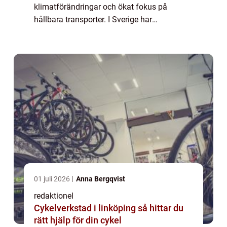
klimatförändringar och ökat fokus på
hållbara transporter. I Sverige har
efterfrågan på elbilar ökat markant de
senaste åren. Denna artikel kommer att ge
en insiktsfu...
01 juli 2026
Anna Bergqvist
redaktionel
Cykelverkstad i linköping så hittar du
rätt hjälp för din cykel