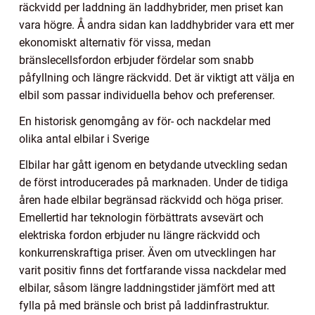
räckvidd per laddning än laddhybrider, men priset kan
vara högre. Å andra sidan kan laddhybrider vara ett mer
ekonomiskt alternativ för vissa, medan
bränslecellsfordon erbjuder fördelar som snabb
påfyllning och längre räckvidd. Det är viktigt att välja en
elbil som passar individuella behov och preferenser.
En historisk genomgång av för- och nackdelar med
olika antal elbilar i Sverige
Elbilar har gått igenom en betydande utveckling sedan
de först introducerades på marknaden. Under de tidiga
åren hade elbilar begränsad räckvidd och höga priser.
Emellertid har teknologin förbättrats avsevärt och
elektriska fordon erbjuder nu längre räckvidd och
konkurrenskraftiga priser. Även om utvecklingen har
varit positiv finns det fortfarande vissa nackdelar med
elbilar, såsom längre laddningstider jämfört med att
fylla på med bränsle och brist på laddinfrastruktur.