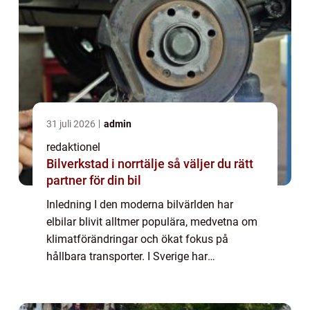
31 juli 2026
admin
redaktionel
Bilverkstad i norrtälje så väljer du rätt
partner för din bil
Inledning I den moderna bilvärlden har
elbilar blivit alltmer populära, medvetna om
klimatförändringar och ökat fokus på
hållbara transporter. I Sverige har
efterfrågan på elbilar ökat markant de
senaste åren. Denna artikel kommer att ge
en insiktsfu...