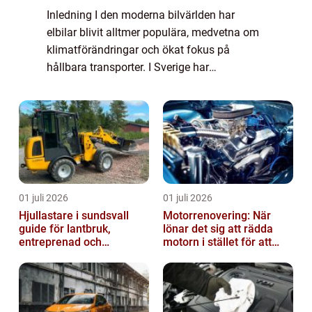
Inledning I den moderna bilvärlden har
elbilar blivit alltmer populära, medvetna om
klimatförändringar och ökat fokus på
hållbara transporter. I Sverige har
efterfrågan på elbilar ökat markant de
senaste åren. Denna artikel kommer att ge
en insiktsfu...
01 juli 2026
01 juli 2026
Hjullastare i sundsvall
Motorrenovering: När
guide för lantbruk,
lönar det sig att rädda
entreprenad och
motorn i stället för att
fastighetsskötsel
byta?