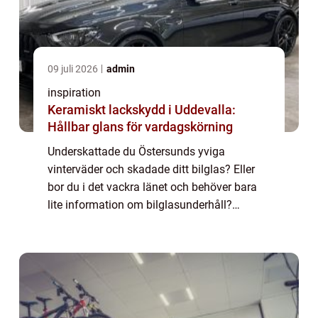
09 juli 2026
admin
inspiration
Keramiskt lackskydd i Uddevalla:
Hållbar glans för vardagskörning
Underskattade du Östersunds yviga
vinterväder och skadade ditt bilglas? Eller
bor du i det vackra länet och behöver bara
lite information om bilglasunderhåll?
Oavsett vad ditt behov är, kommer denna
artikel att hjälpa dig att förstå allt om bilglas
i...