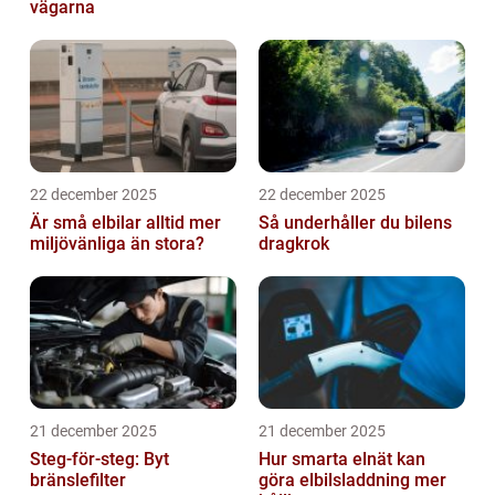
vägarna
22 december 2025
22 december 2025
Är små elbilar alltid mer
Så underhåller du bilens
miljövänliga än stora?
dragkrok
21 december 2025
21 december 2025
Steg-för-steg: Byt
Hur smarta elnät kan
bränslefilter
göra elbilsladdning mer