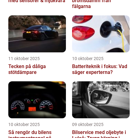
med sensorer & mjukvara
bromsdamm från
fälgarna
11 oktober 2025
10 oktober 2025
Tecken på dåliga
Batteriteknik i fokus: Vad
stötdämpare
säger experterna?
10 oktober 2025
09 oktober 2025
Så rengör du bilens
Bilservice med oljebyte i