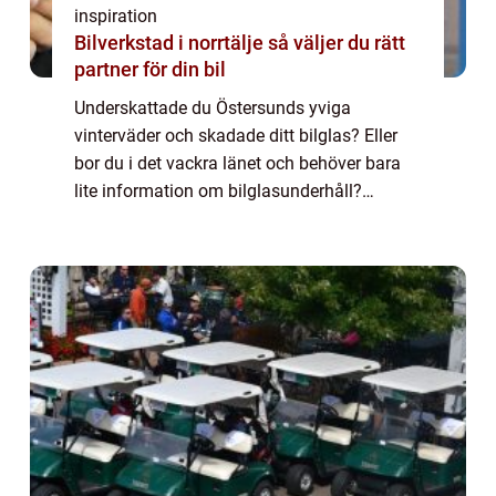
inspiration
Bilverkstad i norrtälje så väljer du rätt
partner för din bil
Underskattade du Östersunds yviga
vinterväder och skadade ditt bilglas? Eller
bor du i det vackra länet och behöver bara
lite information om bilglasunderhåll?
Oavsett vad ditt behov är, kommer denna
artikel att hjälpa dig att förstå allt om bilglas
i...