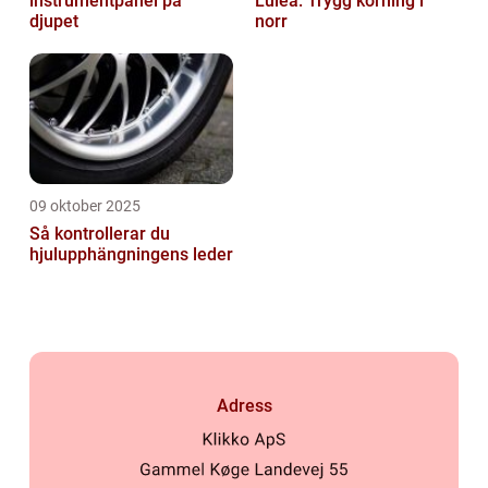
instrumentpanel på
Luleå: Trygg körning i
djupet
norr
09 oktober 2025
Så kontrollerar du
hjulupphängningens leder
Adress