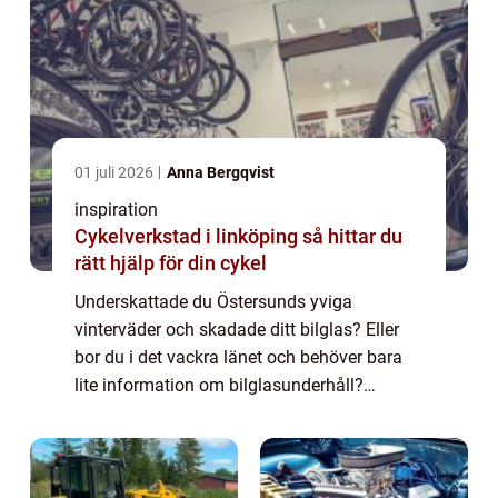
01 juli 2026
Anna Bergqvist
inspiration
Cykelverkstad i linköping så hittar du
rätt hjälp för din cykel
Underskattade du Östersunds yviga
vinterväder och skadade ditt bilglas? Eller
bor du i det vackra länet och behöver bara
lite information om bilglasunderhåll?
Oavsett vad ditt behov är, kommer denna
artikel att hjälpa dig att förstå allt om bilglas
i...