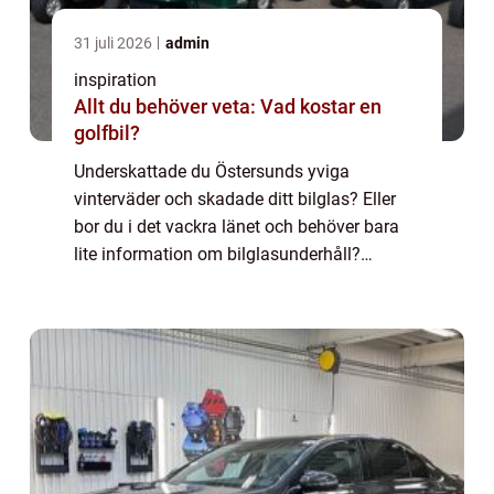
31 juli 2026
admin
inspiration
Allt du behöver veta: Vad kostar en
golfbil?
Underskattade du Östersunds yviga
vinterväder och skadade ditt bilglas? Eller
bor du i det vackra länet och behöver bara
lite information om bilglasunderhåll?
Oavsett vad ditt behov är, kommer denna
artikel att hjälpa dig att förstå allt om bilglas
i...