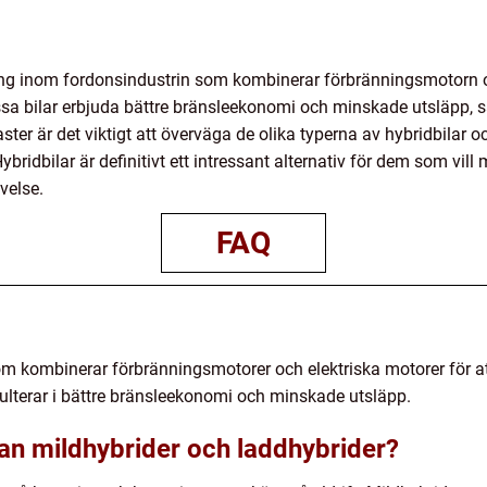
ing inom fordonsindustrin som kombinerar förbränningsmotorn o
sa bilar erbjuda bättre bränsleekonomi och minskade utsläpp, s
ter är det viktigt att överväga de olika typerna av hybridbilar o
bridbilar är definitivt ett intressant alternativ för dem som vil
velse.
FAQ
om kombinerar förbränningsmotorer och elektriska motorer för att
sulterar i bättre bränsleekonomi och minskade utsläpp.
lan mildhybrider och laddhybrider?