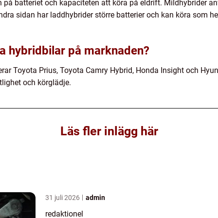
en på batteriet och kapaciteten att köra på eldrift. Mildhybrider
andra sidan har laddhybrider större batterier och kan köra som hel
ra hybridbilar på marknaden?
erar Toyota Prius, Toyota Camry Hybrid, Honda Insight och Hyund
lighet och körglädje.
Läs fler inlägg här
31 juli 2026
admin
redaktionel