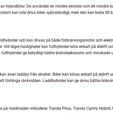
v hybridbilar. De använder en mindre elmotor och ett mindre batte
otorn kan inte driva bilen självständigt, men den kan bidra till
ldhybrider och kan drivas på både förbränningsmotor och elektri
r. Vid lägre hastigheter kan fullhybrider köra enbart på eldrift 
n fullhybrider ge betydligt bättre bränsleekonomi och minskade 
 kan även laddas från elnätet. Bilen kan köras enbart på eldrift 
 att förlänga räckvidden. Laddhybrider kan ge ännu bättre brä
na på marknaden inkluderar Toyota Prius, Toyota Camry Hybrid, 