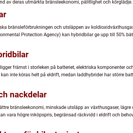
und av deras utmärkta bränsleekonomi, pålitlighet och körglädje.
ar
minska bränsleförbrukningen och utsläppen av koldioxidväxthusga
ironmental Protection Agency) kan hybridbilar ge upp till 50% bät
ridbilar
ligger främst i storleken på batteriet, elektriska komponenter och
 kan inte köras helt på eldrift, medan laddhybrider har större bat
och nackdelar
bättre bränsleekonomi, minskade utsläpp av växthusgaser, lägre 
n vara högre inköpspris, begränsad räckvidd i eldrift och behov