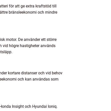
ri för att ge extra kraftstöd till
 bättre bränsleekonomi och mindre
sk motor. De använder ett större
och vid högre hastigheter används
utsläpp.
under kortare distanser och vid behov
nsleekonomi och kan användas som
Honda Insight och Hyundai Ioniq.