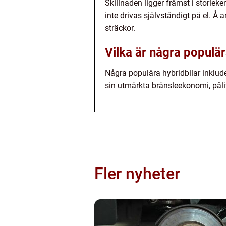
Skillnaden ligger främst i storlek
inte drivas självständigt på el. Å 
sträckor.
Vilka är några populä
Några populära hybridbilar inklud
sin utmärkta bränsleekonomi, pålit
Fler nyheter