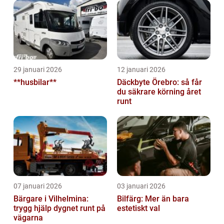
29 januari 2026
12 januari 2026
**husbilar**
Däckbyte Örebro: så får
du säkrare körning året
runt
07 januari 2026
03 januari 2026
Bärgare i Vilhelmina:
Bilfärg: Mer än bara
trygg hjälp dygnet runt på
estetiskt val
vägarna