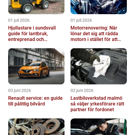
01 juli 2026
01 juli 2026
Hjullastare i sundsvall
Motorrenovering: När
guide för lantbruk,
lönar det sig att rädda
entreprenad och
motorn i stället för att
fastighetsskötsel
byta?
03 juni 2026
02 juni 2026
Renault service: en guide
Lastbilsverkstad malmö
till pålitlig bilvård
så väljer yrkesförare rätt
partner för fordonet