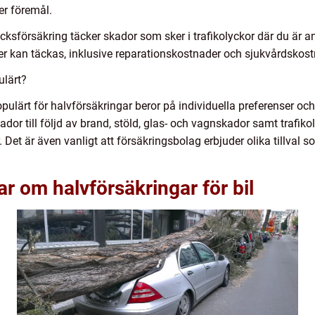
ler föremål.
lycksförsäkring täcker skador som sker i trafikolyckor där du är a
r kan täckas, inklusive reparationskostnader och sjukvårdskost
ulärt?
opulärt för halvförsäkringar beror på individuella preferenser o
or till följd av brand, stöld, glas- och vagnskador samt trafiko
. Det är även vanligt att försäkringsbolag erbjuder olika tillval
ar om halvförsäkringar för bil