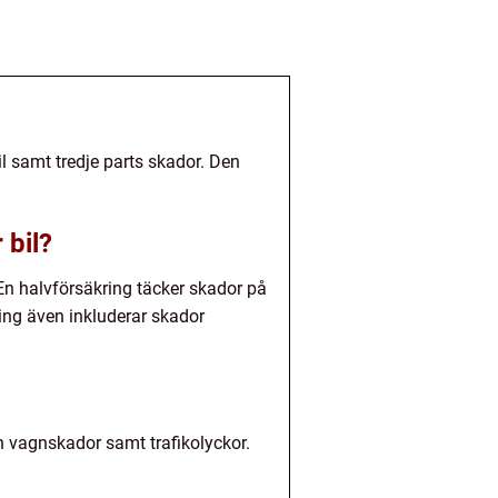
il samt tredje parts skador. Den
 bil?
 En halvförsäkring täcker skador på
ring även inkluderar skador
och vagnskador samt trafikolyckor.