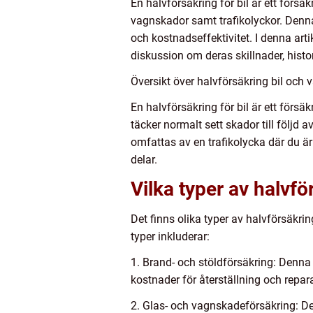
En halvförsäkring för bil är ett försä
vagnskador samt trafikolyckor. Denna
och kostnadseffektivitet. I denna arti
diskussion om deras skillnader, histo
Översikt över halvförsäkring bil och
En halvförsäkring för bil är ett försä
täcker normalt sett skador till följd a
omfattas av en trafikolycka där du ä
delar.
Vilka typer av halvfö
Det finns olika typer av halvförsäkri
typer inkluderar:
1. Brand- och stöldförsäkring: Denna t
kostnader för återställning och reparat
2. Glas- och vagnskadeförsäkring: Den