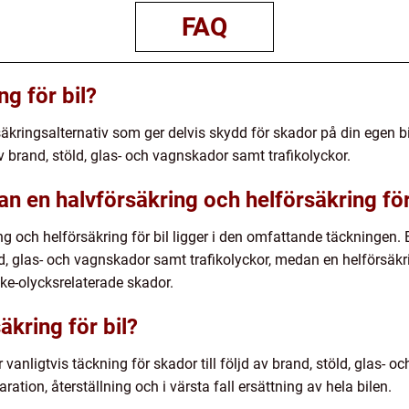
FAQ
ng för bil?
rsäkringsalternativ som ger delvis skydd för skador på din egen b
 av brand, stöld, glas- och vagnskador samt trafikolyckor.
an en halvförsäkring och helförsäkring för
g och helförsäkring för bil ligger i den omfattande täckningen.
stöld, glas- och vagnskador samt trafikolyckor, medan en helförsäk
ke-olycksrelaterade skador.
äkring för bil?
r vanligtvis täckning för skador till följd av brand, stöld, glas- 
ation, återställning och i värsta fall ersättning av hela bilen.