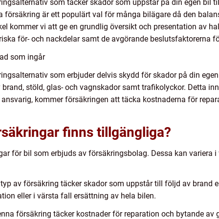
kringsalternativ som täcker skador som uppstår på din egen bil till
 försäkring är ett populärt val för många bilägare då den balans
kel kommer vi att ge en grundlig översikt och presentation av halv
riska för- och nackdelar samt de avgörande beslutsfaktorerna för
 vad som ingår
kringsalternativ som erbjuder delvis skydd för skador på din egen
v brand, stöld, glas- och vagnskador samt trafikolyckor. Detta inne
r ansvarig, kommer försäkringen att täcka kostnaderna för repar
rsäkringar finns tillgängliga?
ngar för bil som erbjuds av försäkringsbolag. Dessa kan variera i 
yp av försäkring täcker skador som uppstår till följd av brand el
ion eller i värsta fall ersättning av hela bilen.
na försäkring täcker kostnader för reparation och bytande av gl