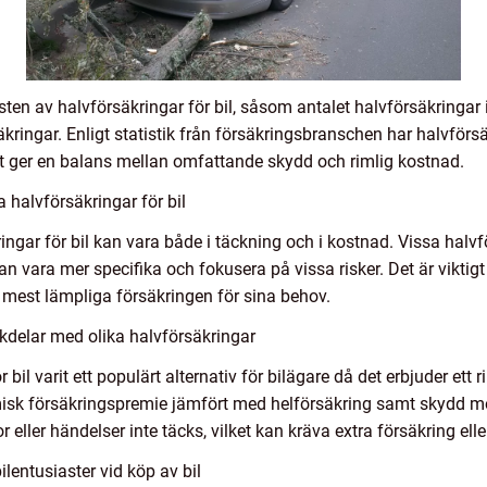
sten av halvförsäkringar för bil, såsom antalet halvförsäkringar 
kringar. Enligt statistik från försäkringsbranschen har halvförsäk
 ger en balans mellan omfattande skydd och rimlig kostnad.
 halvförsäkringar för bil
ringar för bil kan vara både i täckning och i kostnad. Vissa hal
n vara mer specifika och fokusera på vissa risker. Det är viktigt
en mest lämpliga försäkringen för sina behov.
kdelar med olika halvförsäkringar
 bil varit ett populärt alternativ för bilägare då det erbjuder ett r
isk försäkringspremie jämfört med helförsäkring samt skydd m
eller händelser inte täcks, vilket kan kräva extra försäkring eller
lentusiaster vid köp av bil