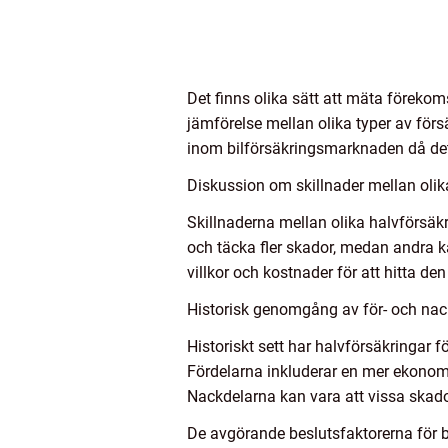
Det finns olika sätt att mäta förekom
jämförelse mellan olika typer av försä
inom bilförsäkringsmarknaden då det
Diskussion om skillnader mellan olika
Skillnaderna mellan olika halvförsäk
och täcka fler skador, medan andra ka
villkor och kostnader för att hitta d
Historisk genomgång av för- och nac
Historiskt sett har halvförsäkringar för
Fördelarna inkluderar en mer ekonom
Nackdelarna kan vara att vissa skador 
De avgörande beslutsfaktorerna för bi