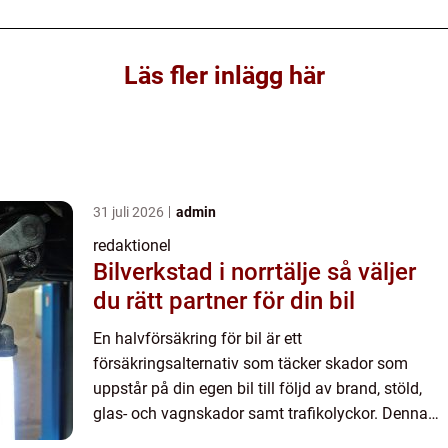
Läs fler inlägg här
31 juli 2026
admin
redaktionel
Bilverkstad i norrtälje så väljer
du rätt partner för din bil
En halvförsäkring för bil är ett
försäkringsalternativ som täcker skador som
uppstår på din egen bil till följd av brand, stöld,
glas- och vagnskador samt trafikolyckor. Denna
försäkring är ett populärt val för många bilägare