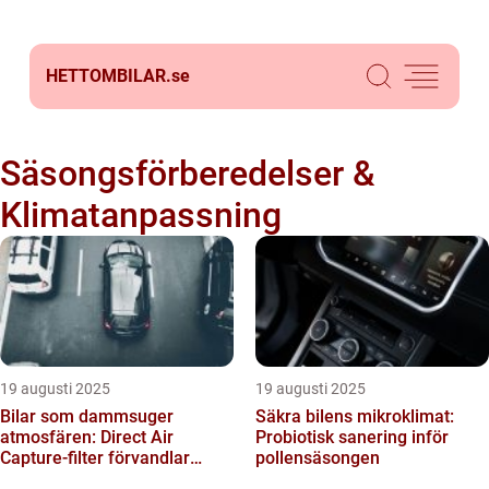
HETTOMBILAR.
se
Säsongsförberedelser &
Klimatanpassning
19 augusti 2025
19 augusti 2025
Bilar som dammsuger
Säkra bilens mikroklimat:
atmosfären: Direct Air
Probiotisk sanering inför
Capture-filter förvandlar
pollensäsongen
fordon till kolsänkor